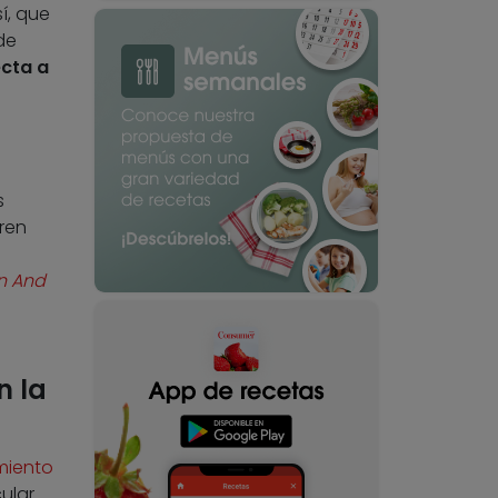
í, que
de
cta a
s
ren
on And
n la
imiento
cular