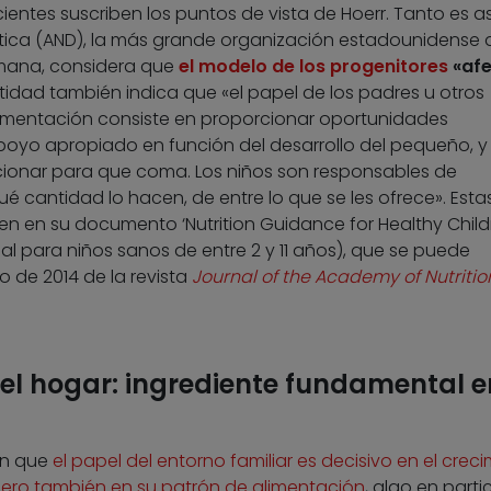
ientes suscriben los puntos de vista de Hoerr. Tanto es as
ética (AND), la más grande organización estadounidense 
umana, considera que
el modelo de los progenitores
«afe
ntidad también indica que «el papel de los padres u otros
limentación consiste en proporcionar oportunidades
oyo apropiado en función del desarrollo del pequeño, y
ionar para que coma. Los niños son responsables de
é cantidad lo hacen, de entre lo que se les ofrece». Esta
n en su documento ‘Nutrition Guidance for Healthy Child
onal para niños sanos de entre 2 y 11 años), que se puede
o de 2014 de la revista
Journal of the Academy of Nutriti
el hogar: ingrediente fundamental e
en que
el papel del entorno familiar es decisivo en el crec
, pero también en su patrón de alimentación
, algo en parti