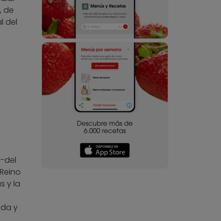
, de
l del
 -del
(Reino
s y la
ida y