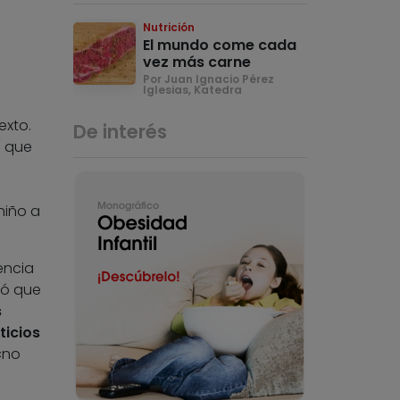
Nutrición
El mundo come cada
vez más carne
Por Juan Ignacio Pérez
Iglesias, Katedra
exto.
De interés
e que
niño a
encia
ró que
s
ticios
«no