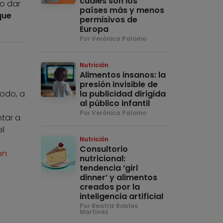
cuáles son los
o dar
países más y menos
que
permisivos de
Europa
Por Verónica Palomo
Nutrición
Alimentos insanos: la
presión invisible de
todo, a
la publicidad dirigida
al público infantil
Por Verónica Palomo
ntar a
el
Nutrición
Consultorio
en
nutricional:
tendencia ‘girl
dinner’ y alimentos
creados por la
inteligencia artificial
Por Beatriz Robles
Martínez