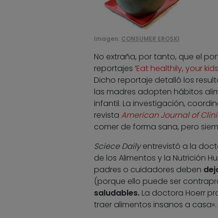
Imagen:
CONSUMER EROSKI
No extraña, por tanto, que el por
reportajes ‘
Eat healthily, your ki
Dicho reportaje detalló los resu
las madres adopten hábitos alim
infantil. La investigación, coor
revista
American Journal of Clini
comer de forma sana, pero siempr
Sciece Daily
entrevistó a la doct
de los Alimentos y la Nutrición 
padres o cuidadores deben
dej
(porque ello puede ser contrap
saludables.
La doctora Hoerr pro
traer alimentos insanos a casa».