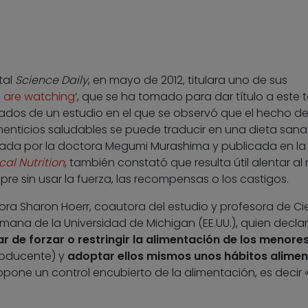
tal
Science Daily
, en mayo de 2012, titulara uno de sus
ds are watching
‘, que se ha tomado para dar título a este t
ltados de un estudio en el que se observó que el hecho d
enticios saludables se puede traducir en una dieta sana
dinada por la doctora Megumi Murashima y publicada en la
cal Nutrition
, también constató que resulta útil alentar al 
e sin usar la fuerza, las recompensas o los castigos.
ora Sharon Hoerr, coautora del estudio y profesora de Ci
Humana de la Universidad de Michigan (EE.UU.), quien decla
ar de forzar o restringir la alimentación de los menore
roducente) y
adoptar ellos mismos unos hábitos alimen
pone un control encubierto de la alimentación, es decir 