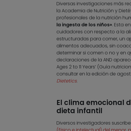
Diversas investigaciones más rec
la Academia de Nutrición y Diet
profesionales de la nutrición h
la ingesta de los niños»
. Esta e
cuidadores con respecto a la a
estructuradas para comer, un ap
alimentos adecuados, sin coacc
determinar si comen o no y en qu
declaraciones de la AND aparece
Ages 2 to 11 Years’ (Guía nutrici
consultar en la edición de agost
Dietetics
.
El clima emocional d
dieta infantil
Diversos investigadores suscrib
(físico e intelectual) del menor