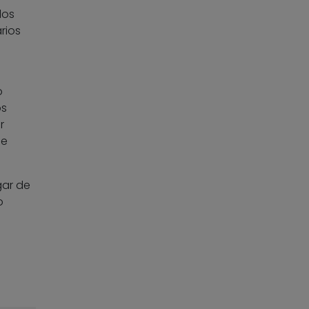
los
rios
o
os
r
ne
gar de
o