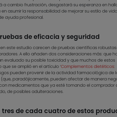
rá a cambio frustración, desgastará su esperanza en hall
 en asumir la responsabilidad de mejorar su estilo de vida
de ayuda profesional.
uebas de eficacia y seguridad
 en este estudio carecen de pruebas científicas robustas»
boradores. A ello añaden dos consideraciones más: que 
n evaluado su posible toxicidad y que muchos de estos
o que se amplió en el artículo ‘
Complementos dietéticos:
riesgos pueden provenir de la actividad farmacológica de l
(que, paradójicamente, pueden afectar de manera nega
es con medicamentos que ya esté tomando el comprador 
o, de posibles adulteraciones.
 tres de cada cuatro de estos produ