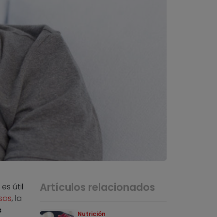
Artículos relacionados
es útil
sas
, la
s
Nutrición