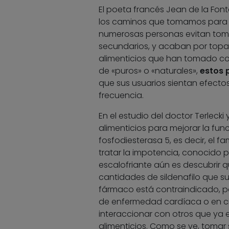
El poeta francés Jean de la Fo
los caminos que tomamos para ev
numerosas personas evitan toma
secundarios, y acaban por topa
alimenticios que han tomado co
de «puros» o «naturales»,
estos 
que sus usuarios sientan efectos
frecuencia.
En el estudio del doctor Terleck
alimenticios para mejorar la fun
fosfodiesterasa 5, es decir, el f
tratar la impotencia, conocido p
escalofriante aún es descubrir 
cantidades de sildenafilo que s
fármaco está contraindicado, p
de enfermedad cardíaca o en ci
interaccionar con otros que ya
alimenticios. Como se ve, tomar 