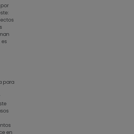
 por
ste:
fectos
s
uman
o es
za para
r
ste
asos
entos
ace en