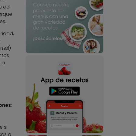
s del
porque
es.
ridad,
s
rmal)
ntos
 a
ones
:
 si
sas o