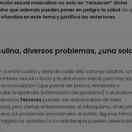
unción sexual masculina: no solo no “renuevan” dicha
sino que además pueden poner en peligro la salud
de q
rofundiza en este tema y justifica las anteriores
ulina, diversos problemas, ¿una sol
n
a entre cuatro y siete de cada diez varones adultos. L
 interés sexual o
libido
y la disfunción eréctil, pero hay 
 la eyaculación (que puede ser precoz, retrasada o
icular, la epidimitis (inflamación del epidídimo) o el síndr
, diversos
factores
pueden ser responsables de tales
dad, pero ciertas enfermedades, el tabaquismo, el alcoh
ana, los problemas emocionales, el estrés, algunos fárm
analgésicos opioides) o la radioterapia pueden desenca
.