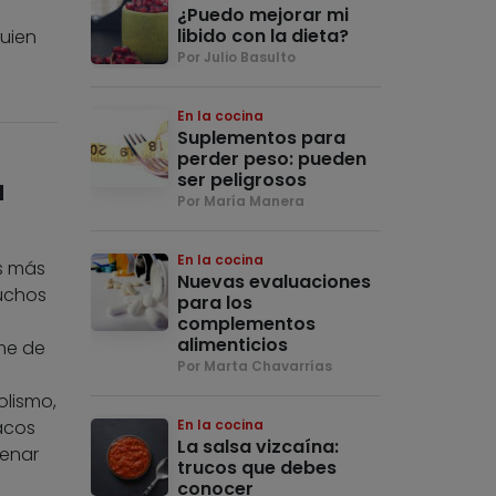
¿Puedo mejorar mi
libido con la dieta?
uien
Por Julio Basulto
En la cocina
Suplementos para
perder peso: pueden
ser peligrosos
a
Por María Manera
En la cocina
os más
Nuevas evaluaciones
muchos
para los
complementos
alimenticios
ome de
Por Marta Chavarrías
olismo,
acos
En la cocina
La salsa vizcaína:
denar
trucos que debes
conocer