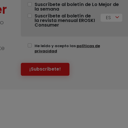
r
Suscríbete al boletín de Lo Mejor de
la semana
Suscríbete al boletín de
ES
la revista mensual EROSKI
no
Consumer
He leído y acepto las
políticas de
te
privacidad
¡Subscríbete!