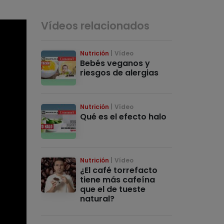
Vídeos relacionados
Nutrición
Vídeo
Bebés veganos y
riesgos de alergias
Nutrición
Vídeo
Qué es el efecto halo
Nutrición
Vídeo
¿El café torrefacto
tiene más cafeína
que el de tueste
natural?