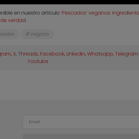
nible en nuestro artículo
‘Pescados’ veganos: ingrediente
s de verdad
.
esados
Vegano
gram
,
X
,
Threads
,
Facebook
,
Linkedin
,
Whatsapp
,
Telegram
Youtube