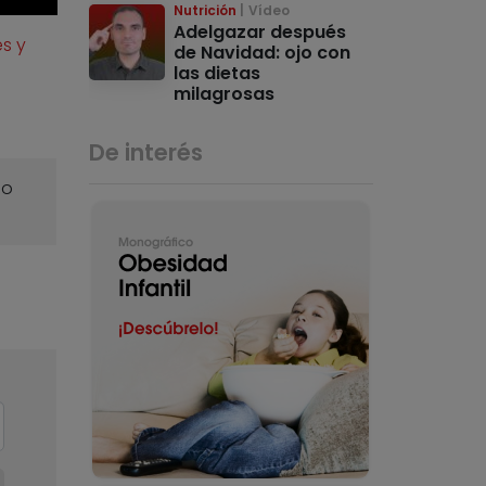
Nutrición
Vídeo
Adelgazar después
s y
de Navidad: ojo con
las dietas
milagrosas
De interés
o