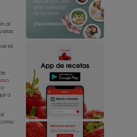
ón al
varias
que se
 de
asa
to
gar a
al
a como
s