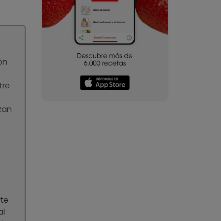
ón
tre
zan
te
al