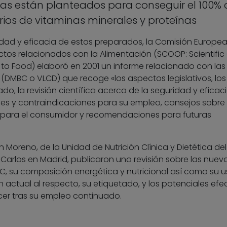
etas están planteados para conseguir el 100% 
rios de vitaminas minerales y proteínas
ridad y eficacia de estos preparados, la Comisión Europe
tos relacionados con la Alimentación (SCOOP: Scientific
 to Food) elaboró en 2001 un informe relacionado con las
(DMBC o VLCD) que recoge «los aspectos legislativos, los
do, la revisión científica acerca de la seguridad y eficac
nes y contraindicaciones para su empleo, consejos sobre 
e para el consumidor y recomendaciones para futuras
 Moreno, de la Unidad de Nutrición Clínica y Dietética del
n Carlos en Madrid, publicaron una revisión sobre las nuev
, su composición energética y nutricional así como su 
n actual al respecto, su etiquetado, y los potenciales efe
er tras su empleo continuado.