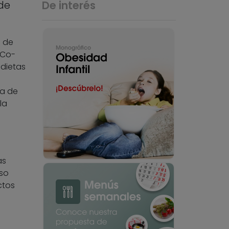
de
De interés
a de
 Co-
 dietas
ia de
la
as
uso
ctos