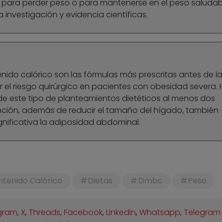
a para perder peso o para mantenerse en el peso saludabl
a investigación y evidencia científicas.
nido calórico son las fórmulas más prescritas antes de l
r el riesgo quirúrgico en pacientes con obesidad severa.
n de este tipo de planteamientos dietéticos al menos dos
nción, además de reducir el tamaño del hígado, también
nificativa la adiposidad abdominal.
tenido Calórico
Dietas
Dmbc
Peso
gram
,
X
,
Threads
,
Facebook
,
Linkedin
,
Whatsapp
,
Telegram