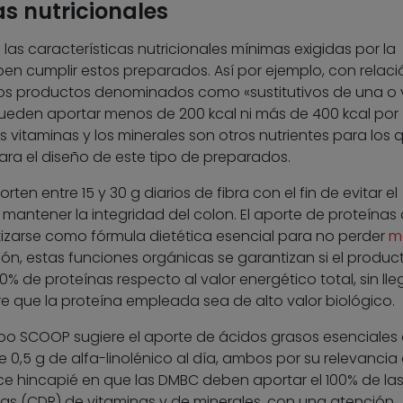
s nutricionales
las características nutricionales mínimas exigidas por la
n cumplir estos preparados. Así por ejemplo, con relaci
los productos denominados como «sustitutivos de una o 
pueden aportar menos de 200 kcal ni más de 400 kcal por
las vitaminas y los minerales son otros nutrientes para los 
a el diseño de este tipo de preparados.
n entre 15 y 30 g diarios de fibra con el fin de evitar el
y mantener la integridad del colon. El aporte de proteínas
tizarse como fórmula dietética esencial para no perder
m
ón, estas funciones orgánicas se garantizan si el produc
% de proteínas respecto al valor energético total, sin lle
pre que la proteína empleada sea de alto valor biológico.
upo SCOOP sugiere el aporte de ácidos grasos esenciales 
e 0,5 g de alfa-linolénico al día, ambos por su relevanci
ce hincapié en que las DMBC deben aportar el 100% de la
s (CDR) de vitaminas y de minerales, con una atención