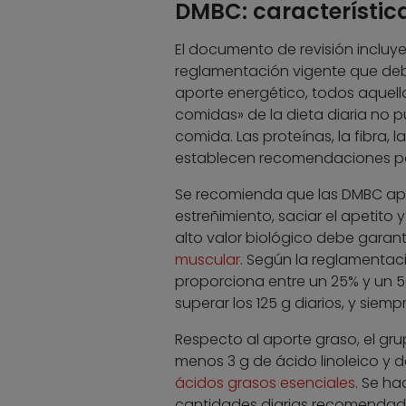
DMBC: característica
El documento de revisión incluye 
reglamentación vigente que debe
aporte energético, todos aquel
comidas» de la dieta diaria no 
comida. Las proteínas, la fibra, 
establecen recomendaciones par
Se recomienda que las DMBC aporte
estreñimiento, saciar el apetito 
alto valor biológico debe garan
muscular
. Según la reglamentaci
proporciona entre un 25% y un 50
superar los 125 g diarios, y siem
Respecto al aporte graso, el gr
menos 3 g de ácido linoleico y d
ácidos grasos esenciales
. Se ha
cantidades diarias recomendada