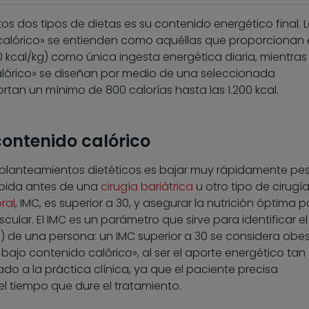
tos dos tipos de dietas es su contenido energético final. 
calórico» se entienden como aquéllas que proporcionan 
10 kcal/kg) como única ingesta energética diaria, mientra
alórico» se diseñan por medio de una seleccionada
tan un mínimo de 800 calorías hasta las 1.200 kcal.
contenido calórico
planteamientos dietéticos es bajar muy rápidamente pe
bida antes de una
cirugía bariátrica
u otro tipo de cirugí
ral
, IMC, es superior a 30, y asegurar la nutrición óptima 
ular. El IMC es un parámetro que sirve para identificar e
 de una persona: un IMC superior a 30 se considera obes
 bajo contenido calórico», al ser el aporte energético tan
do a la práctica clínica, ya que el paciente precisa
l tiempo que dure el tratamiento.