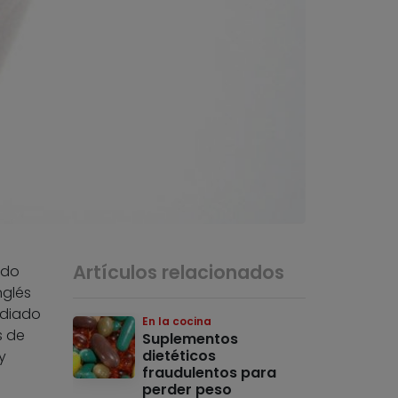
Artículos relacionados
ido
nglés
udiado
En la cocina
s de
Suplementos
dietéticos
y
fraudulentos para
perder peso