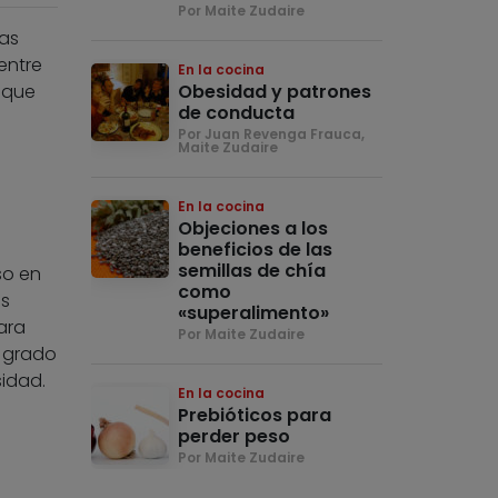
Por Maite Zudaire
Las
entre
En la cocina
s que
Obesidad y patrones
de conducta
Por Juan Revenga Frauca,
Maite Zudaire
En la cocina
Objeciones a los
beneficios de las
semillas de chía
so en
como
as
«superalimento»
para
Por Maite Zudaire
l grado
idad.
En la cocina
Prebióticos para
perder peso
Por Maite Zudaire