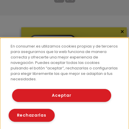
×
Más información
¿Quiénes somos?
En consumer.es utilizamos cookies propias y de terceros
Hemeroteca
para asegurarnos que la web funciona de manera
correcta y ofrecerte una mejor experiencia de
Contacto
navegación. Puedes aceptar todas las cookies
pulsando el botón “aceptar”, rechazarlas o configurarlas
Prensa
para elegir libremente las que mejor se adaptan a tus
Corpus Lingüístico Consumer
necesidades.
© Fundación EROSKI
Aceptar
Aviso legal
Políticas de privacidad
Políticas de cookies
Rechazarlas