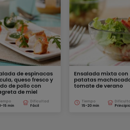
alada de espinacas
Ensalada mixta con
úcula, queso fresco y
patatas machacada
do de pollo con
tomate de verano
agreta de miel
iempo
Dificultad
Tiempo
Dificult
0-15 min
Fácil
15-20 min
Principi