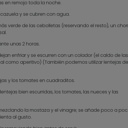
ejas en remojo toda la noche.
 cazuela y se cubren con agua.
ás verde de las cebolletas (reservando el resto), un chor
al.
ante unas 2 horas.
ejan enfriar y se escurren con un colador (el caldo de las
al como aperitivo) (También podemos utilizar lentejas d
jas y los tomates en cuadraditos.
entejas bien escurridas, los tomates, las nueces y las
mezclando la mostaza y el vinagre; se añade poco a poc
ienta al gusto.