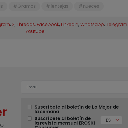
as
Gramos
lentejas
nueces
gram
,
X
,
Threads
,
Facebook
,
Linkedin
,
Whatsapp
,
Telegram
Youtube
r
Suscríbete al boletín de Lo Mejor de
la semana
Suscríbete al boletín de
ES
la revista mensual EROSKI
no
Consumer