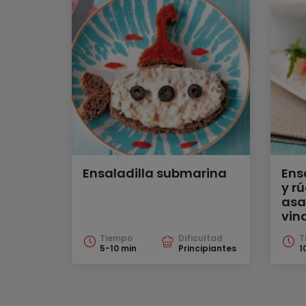
Ensaladilla submarina
Ens
y r
asa
vin
Tiempo
Dificultad
T
5-10 min
Principiantes
1