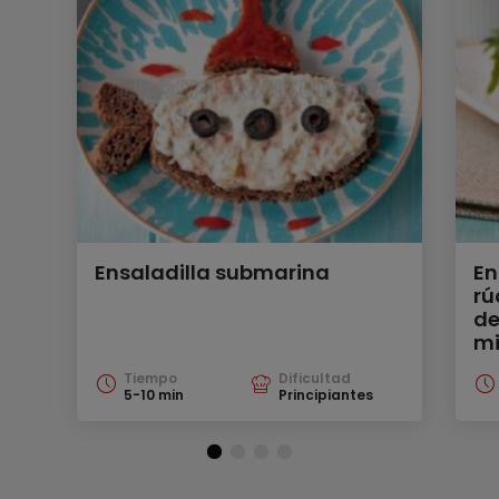
Ensaladilla submarina
En
rú
de
mi
Tiempo
Dificultad
5-10 min
Principiantes