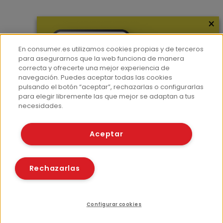
×
Más información
¿Quiénes somos?
En consumer.es utilizamos cookies propias y de terceros
Hemeroteca
para asegurarnos que la web funciona de manera
correcta y ofrecerte una mejor experiencia de
Contacto
navegación. Puedes aceptar todas las cookies
pulsando el botón “aceptar”, rechazarlas o configurarlas
Prensa
para elegir libremente las que mejor se adaptan a tus
Corpus Lingüístico Consumer
necesidades.
© Fundación EROSKI
Aceptar
Aviso legal
Políticas de privacidad
Políticas de cookies
Rechazarlas
Configurar cookies
Compartir