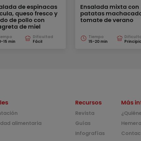
alada de espinacas
Ensalada mixta con
úcula, queso fresco y
patatas machacada
do de pollo con
tomate de verano
agreta de miel
iempo
Dificultad
Tiempo
Dificult
0-15 min
Fácil
15-20 min
Principi
les
Recursos
Más in
ntación
Revista
¿Quién
idad alimentaria
Guías
Hemero
Infografías
Contac