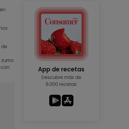
 en
amos
a de
l zumo
s con
App de recetas
Descubre más de
6.000 recetas