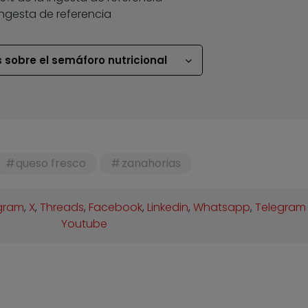
ingesta de referencia
 sobre el semáforo nutricional
queso fresco
zanahorias
gram
,
X
,
Threads
,
Facebook
,
Linkedin
,
Whatsapp
,
Telegram
Youtube