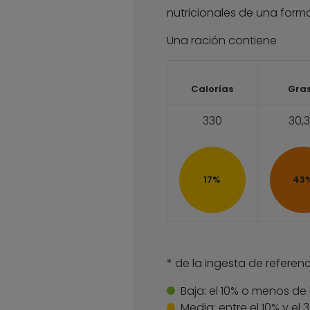
nutricionales de una forma
Una ración contiene
Calorías
Gra
330
30,
17%
43
* de la ingesta de referenc
Baja:
el 10% o menos de 
Media:
entre el 10% y el