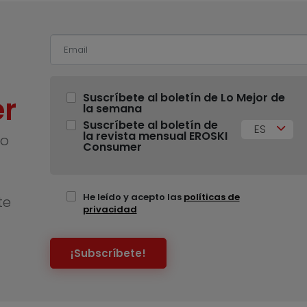
r
Suscríbete al boletín de Lo Mejor de
la semana
Suscríbete al boletín de
ES
la revista mensual EROSKI
no
Consumer
He leído y acepto las
políticas de
te
privacidad
¡Subscríbete!