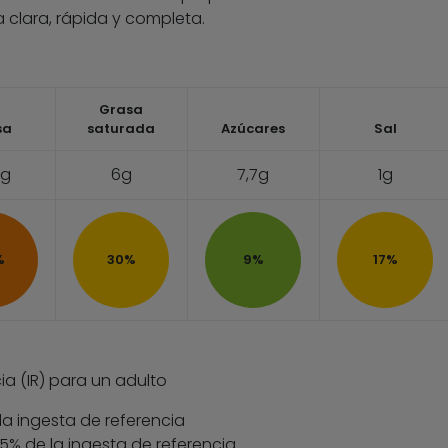
 clara, rápida y completa.
Grasa
sa
saturada
Azúcares
Sal
3g
6g
7,7g
1g
%
30%
9%
17%
ia (IR) para un adulto
la ingesta de referencia
 35% de la ingesta de referencia