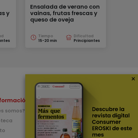
Ensalada de verano con
s y
vainas, frutas frescas y
queso de oveja
ad
Tiempo
Dificultad
antes
15-20 min
Principiantes
×
formación
Nuestras Apps
es somos?
App de recetas
teca
to