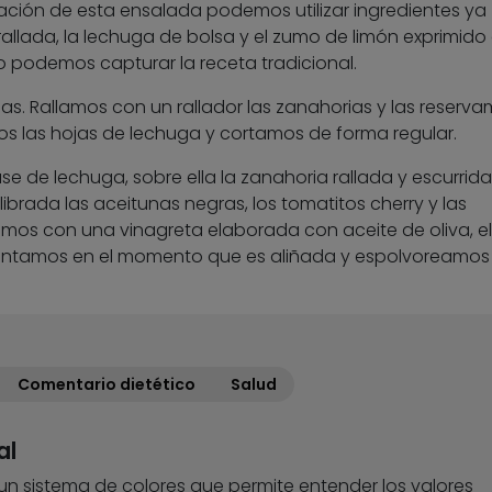
ración de esta ensalada podemos utilizar ingredientes ya
llada, la lechuga de bolsa y el zumo de limón exprimido
o podemos capturar la receta tradicional.
s. Rallamos con un rallador las zanahorias y las reserv
s las hojas de lechuga y cortamos de forma regular.
e de lechuga, sobre ella la zanahoria rallada y escurrid
brada las aceitunas negras, los tomatitos cherry y las
amos con una vinagreta elaborada con aceite de oliva, e
Presentamos en el momento que es aliñada y espolvoreamo
Comentario dietético
Salud
al
 un sistema de colores que permite entender los valores