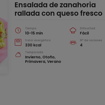
Ensalada de zanahoria
rallada con queso fresco
Tiempo
Dificultad
10-15 min
Fácil
Valor energético
Nº de raciones
330 kcal
4
Temporada
Invierno, Otoño,
Primavera, Verano