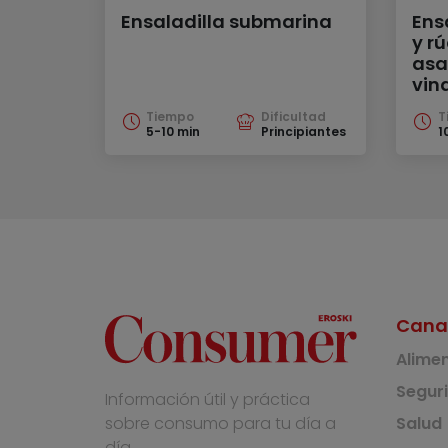
Ensaladilla submarina
Ens
y r
asa
vin
Tiempo
Dificultad
T
5-10 min
Principiantes
1
Cana
Alime
Segur
Información útil y práctica
Salud
sobre consumo para tu día a
día