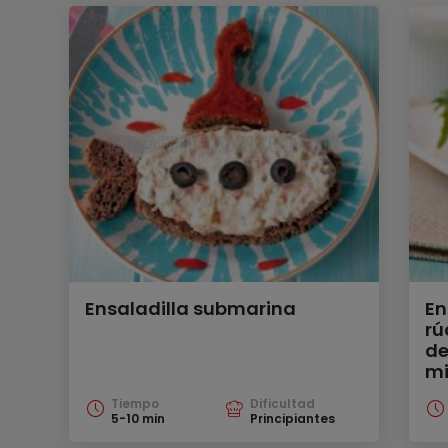
Ensaladilla submarina
En
rú
de
mi
Tiempo
Dificultad
5-10 min
Principiantes