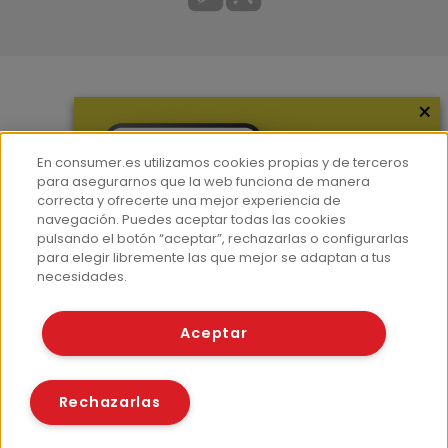
×
Más información
¿Quiénes somos?
En consumer.es utilizamos cookies propias y de terceros
Hemeroteca
para asegurarnos que la web funciona de manera
correcta y ofrecerte una mejor experiencia de
Contacto
navegación. Puedes aceptar todas las cookies
pulsando el botón “aceptar”, rechazarlas o configurarlas
Prensa
para elegir libremente las que mejor se adaptan a tus
Corpus Lingüístico Consumer
necesidades.
© Fundación EROSKI
Aceptar
Aviso legal
Políticas de privacidad
Políticas de cookies
Rechazarlas