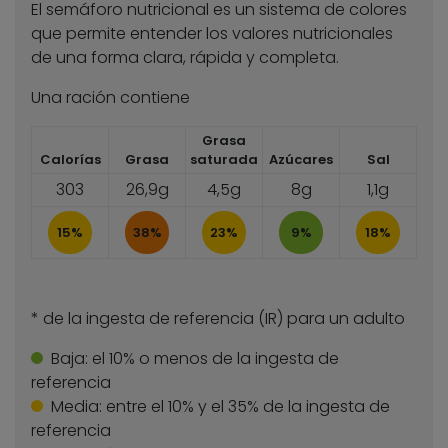
El semáforo nutricional es un sistema de colores
que permite entender los valores nutricionales
de una forma clara, rápida y completa.
Una ración contiene
Grasa
Calorías
Grasa
saturada
Azúcares
Sal
303
26,9g
4,5g
8g
1,1g
15%
38%
23%
9%
18%
* de la ingesta de referencia (IR) para un adulto
Baja:
el 10% o menos de la ingesta de
referencia
Media:
entre el 10% y el 35% de la ingesta de
referencia