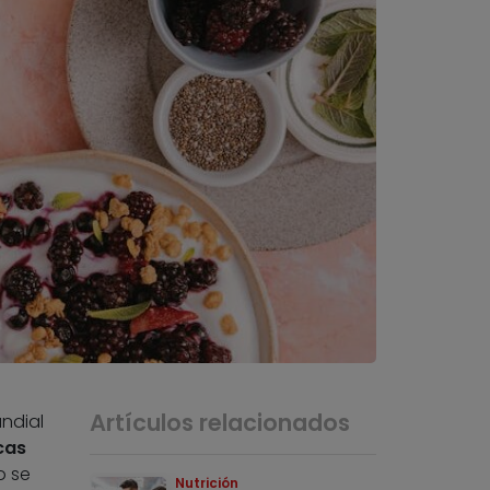
Artículos relacionados
ndial
cas
o se
Nutrición