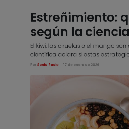
Estreñimiento: 
según la cienci
El kiwi, las ciruelas o el mango so
científica aclara si estas estrateg
Por
Sonia Recio
17 de enero de 2026