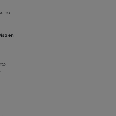
se ha
isa en
nto
o