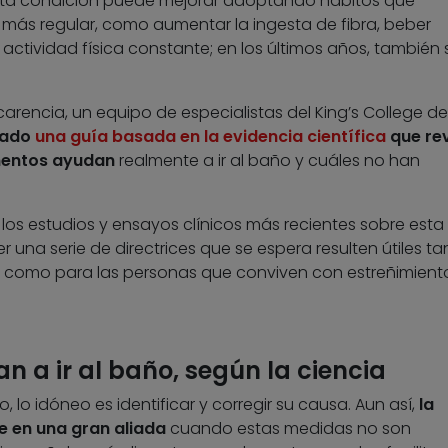
 esta condición puede mejorar adoptando hábitos que
l más regular, como aumentar la ingesta de fibra, beber
ctividad física constante; en los últimos años, también 
carencia, un equipo de especialistas del King’s College de
rado
una guía basada en la evidencia científica
que rev
mentos ayudan
realmente a ir al baño y cuáles no han
a los estudios y ensayos clínicos más recientes sobre esta
 una serie de directrices que se espera resulten útiles ta
os como para las personas que conviven con estreñimient
 a ir al baño, según la ciencia
 lo idóneo es identificar y corregir su causa. Aun así,
la
e en una gran aliada
cuando estas medidas no son