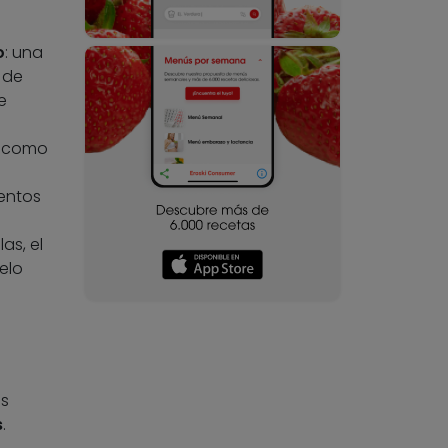
o
: una
 de
e
, como
entos
as, el
elo
as
s
.