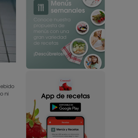
debido
o ni