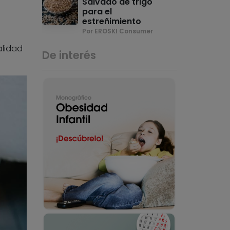
Salvado de trigo
para el
estreñimiento
Por EROSKI Consumer
alidad
De interés