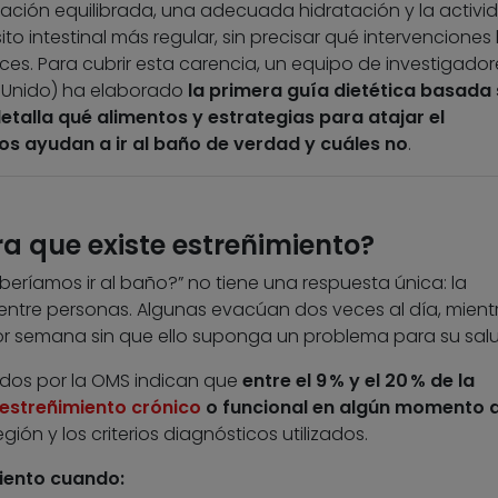
tación equilibrada, una adecuada hidratación y la activi
to intestinal más regular, sin precisar qué intervenciones
es. Para cubrir esta carencia, un equipo de investigador
o Unido) ha elaborado
la primera guía dietética basada 
detalla qué alimentos y estrategias para atajar el
os ayudan a ir al baño
de verdad
y cuáles no
.
a que existe estreñimiento?
eríamos ir al baño?” no tiene una respuesta única: la
ntre personas. Algunas evacúan dos veces al día, mient
or semana sin que ello suponga un problema para su salu
idos por la OMS indican que
entre el 9 % y el 20 % de la
estreñimiento crónico
o funcional en algún momento d
gión y los criterios diagnósticos utilizados.
iento cuando: