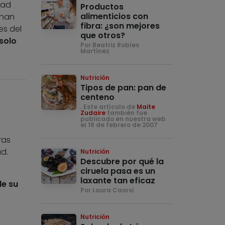
dad
Productos
alimenticios con
 han
fibra: ¿son mejores
es del
que otros?
solo
Por Beatriz Robles
Martínez
Nutrición
Tipos de pan: pan de
centeno
. Este artículo de
Maite
Zudaire
también fue
publicado en nuestra web
el 16 de febrero de 2007
ras
d.
Nutrición
Descubre por qué la
ciruela pasa es un
laxante tan eficaz
e su
Por Laura Caorsi
Nutrición