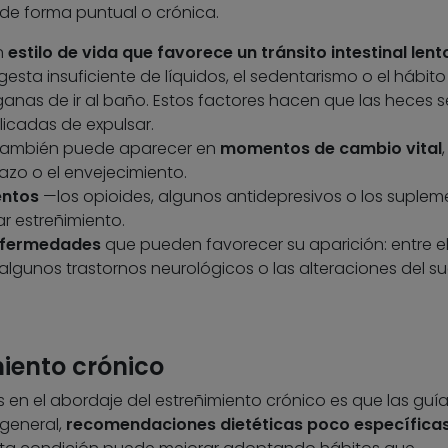
de forma puntual o crónica.
n
estilo de vida que favorece un tránsito intestinal lent
gesta insuficiente de líquidos, el sedentarismo o el hábito
anas de ir al baño. Estos factores hacen que las heces s
icadas de expulsar.
r también puede aparecer en
momentos de cambio vital
razo o el envejecimiento.
ntos
—los opioides, algunos antidepresivos o los suplem
r estreñimiento.
fermedades
que pueden favorecer su aparición: entre ell
, algunos trastornos neurológicos o las alteraciones del su
iento crónico
 en el abordaje del estreñimiento crónico es que las guí
 general,
recomendaciones dietéticas poco específica