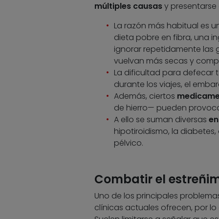
múltiples causas
y presentarse 
La razón más habitual es u
dieta pobre en fibra, una in
ignorar repetidamente las g
vuelvan más secas y compl
La dificultad para defeca
durante los viajes, el emba
Además, ciertos
medicame
de hierro— pueden provoca
A ello se suman diversas
en
hipotiroidismo, la diabetes
pélvico.
Combatir el estreñim
Uno de los principales problemas
clínicas actuales ofrecen, por lo