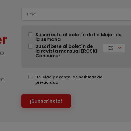
r
Suscríbete al boletín de Lo Mejor de
la semana
Suscríbete al boletín de
ES
la revista mensual EROSKI
no
Consumer
He leído y acepto las
políticas de
te
privacidad
¡Subscríbete!