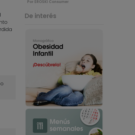
Por EROSKI Consumer
l
De interés
nto
rdida
o