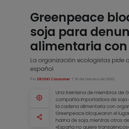
Greenpeace blo
soja para denun
alimentaria con
La organización ecologistas pide
español
Por
EROSKI Consumer
15 de febrero de 2002
Una treintena de miembros de G
compañía importadora de soja e
la cadena alimentaria con org
Greenpeace bloquearon el luga
harina de soja, mientras otros d
«España no quiere transgénicos