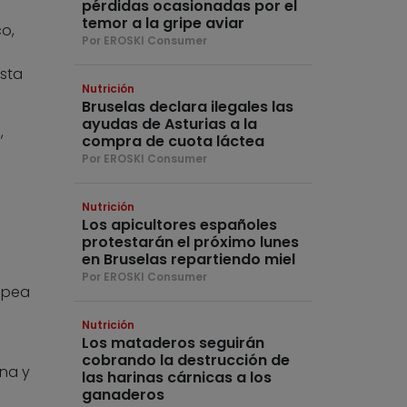
pérdidas ocasionadas por el
temor a la gripe aviar
o,
Por EROSKI Consumer
sta
Nutrición
Bruselas declara ilegales las
ayudas de Asturias a la
,
compra de cuota láctea
Por EROSKI Consumer
Nutrición
Los apicultores españoles
protestarán el próximo lunes
en Bruselas repartiendo miel
Por EROSKI Consumer
ropea
Nutrición
Los mataderos seguirán
cobrando la destrucción de
na y
las harinas cárnicas a los
ganaderos