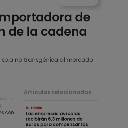
importadora de
n de la cadena
 soja no transgénica al mercado
Artículos relacionados
ión de
e
Nutrición
es con
Las empresas avícolas
recibirán 6,3 millones de
euros para compensar las