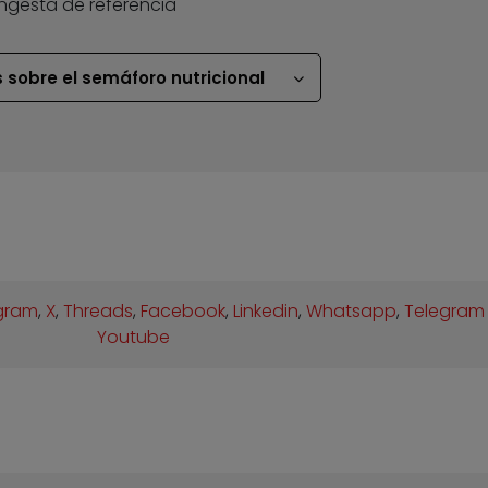
ingesta de referencia
 sobre el semáforo nutricional
gram
,
X
,
Threads
,
Facebook
,
Linkedin
,
Whatsapp
,
Telegram
Youtube