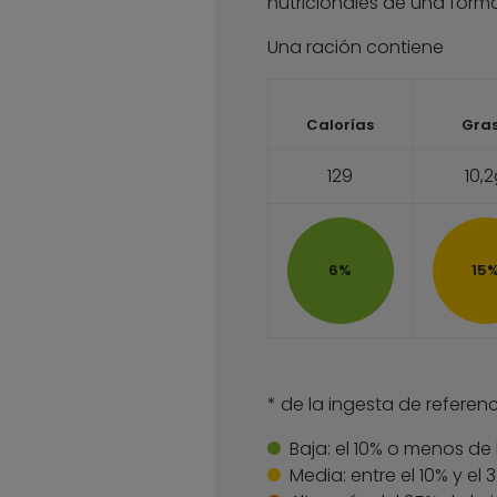
nutricionales de una forma
Una ración contiene
Calorías
Gra
129
10,
6%
15
* de la ingesta de referenc
Baja:
el 10% o menos de 
Media:
entre el 10% y el