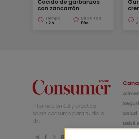
Cocido de garbanzos
Gar
con zancarrón
cre
Tiempo
Dificultad
T
> 2 h
Fácil
>
Cana
Alime
Segur
Información útil y práctica
Salud
sobre consumo para tu día a
día
Bebé e
Medio