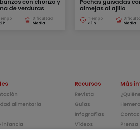
banzos con chorizo y
Pochas guisadas co
ma de verduras
almejas al ajillo
iempo
Dificultad
Tiempo
Dificult
 2 h
Media
> 1 h
Media
les
Recursos
Más in
ntación
Revista
¿Quién
idad alimentaria
Guías
Hemero
Infografías
Contac
 infancia
Vídeos
Prensa
 ambiente y solidaridad
Monográficos
Corpus 