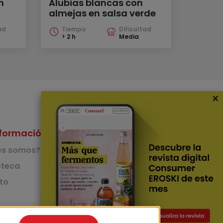
n
Alubias blancas con
almejas en salsa verde
ad
Tiempo
Dificultad
> 2 h
Media
×
formación
Nuestras Apps
es somos?
App de recetas
teca
to
App del Camino de
Santiago
Lingüístico