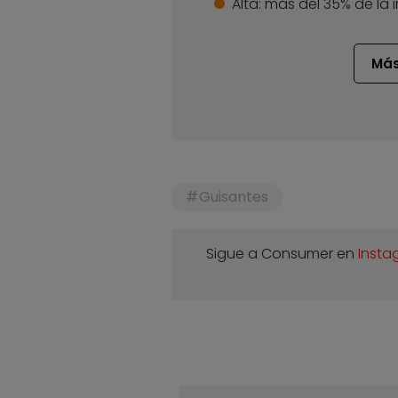
Alta:
más del 35% de la 
Más
Guisantes
Sigue a Consumer en
Insta