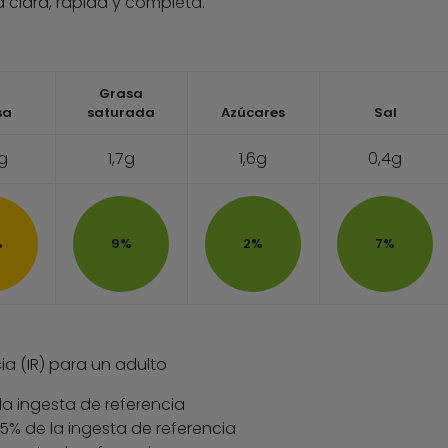
 clara, rápida y completa.
Grasa
sa
saturada
Azúcares
Sal
2g
1,7g
1,6g
0,4g
%
9%
2%
7%
ia (IR) para un adulto
la ingesta de referencia
 35% de la ingesta de referencia