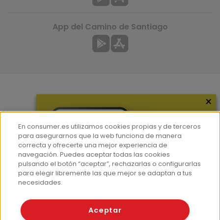
App del Camino de Santiago
×
Más información
¿Quiénes somos?
En consumer.es utilizamos cookies propias y de terceros
Hemeroteca
para asegurarnos que la web funciona de manera
correcta y ofrecerte una mejor experiencia de
Contacto
navegación. Puedes aceptar todas las cookies
pulsando el botón “aceptar”, rechazarlas o configurarlas
Prensa
para elegir libremente las que mejor se adaptan a tus
Corpus Lingüístico Consumer
necesidades.
© Fundación EROSKI
Aceptar
Aviso legal
Políticas de privacidad