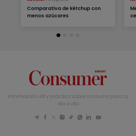
Comparativa de kétchup con
Me
menos azúcares
ce
Información útil y práctica sobre consumo para tu
día a día