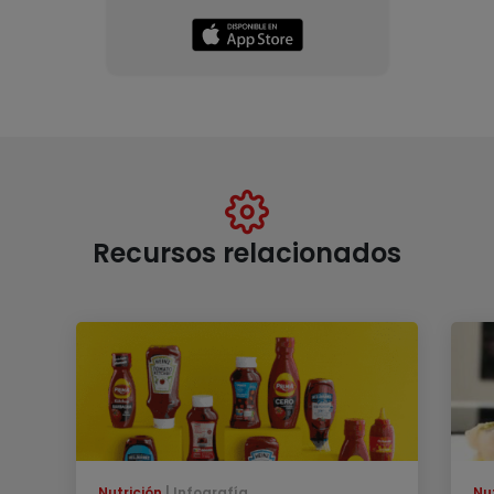
Recursos relacionados
Nutrición
Infografía
Nu