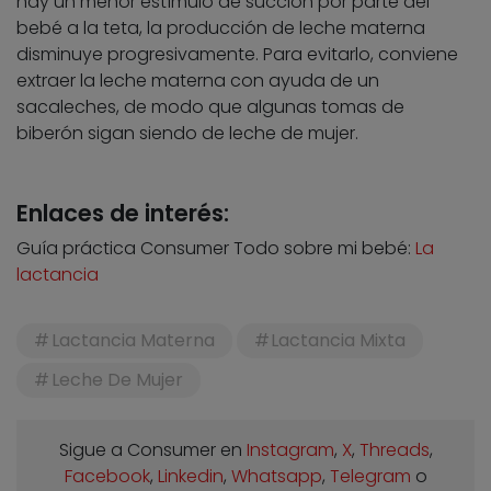
hay un menor estímulo de succión por parte del
bebé a la teta, la producción de leche materna
disminuye progresivamente. Para evitarlo, conviene
extraer la leche materna con ayuda de un
sacaleches, de modo que algunas tomas de
biberón sigan siendo de leche de mujer.
Enlaces de interés:
Guía práctica Consumer Todo sobre mi bebé:
La
lactancia
Lactancia Materna
Lactancia Mixta
Leche De Mujer
Sigue a Consumer en
Instagram
,
X
,
Threads
,
Facebook
,
Linkedin
,
Whatsapp
,
Telegram
o