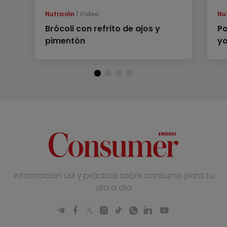
Nutrición
Vídeo
Nu
Brócoli con refrito de ajos y
Po
pimentón
yo
Información útil y práctica sobre consumo para tu
día a día