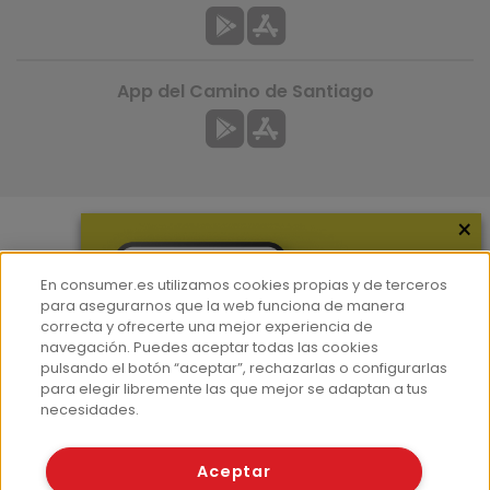
App del Camino de Santiago
×
Más información
En consumer.es utilizamos cookies propias y de terceros
¿Quiénes somos?
para asegurarnos que la web funciona de manera
correcta y ofrecerte una mejor experiencia de
Hemeroteca
navegación. Puedes aceptar todas las cookies
Contacto
pulsando el botón “aceptar”, rechazarlas o configurarlas
para elegir libremente las que mejor se adaptan a tus
Prensa
necesidades.
Corpus Lingüístico Consumer
Aceptar