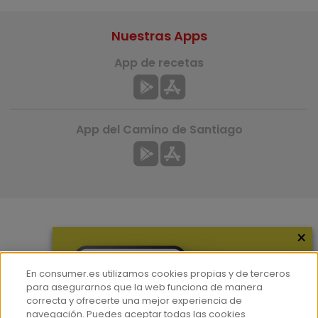
Nuestras Apps
App de recetas
App del Camino de Santiago
×
Más información
¿Quiénes somos?
En consumer.es utilizamos cookies propias y de terceros
Hemeroteca
para asegurarnos que la web funciona de manera
correcta y ofrecerte una mejor experiencia de
Contacto
navegación. Puedes aceptar todas las cookies