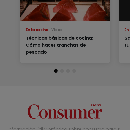
En la cocina
Vídeo
En
Técnicas básicas de cocina:
Sa
Cómo hacer tranchas de
tu
pescado
Información útil y práctica sobre consumo para tu