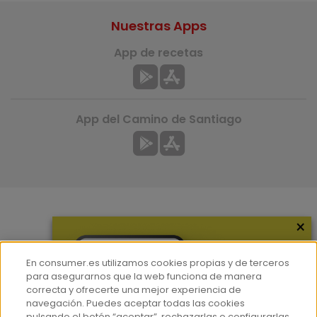
Nuestras Apps
App de recetas
App del Camino de Santiago
×
Más información
¿Quiénes somos?
En consumer.es utilizamos cookies propias y de terceros
Hemeroteca
para asegurarnos que la web funciona de manera
correcta y ofrecerte una mejor experiencia de
Contacto
navegación. Puedes aceptar todas las cookies
pulsando el botón “aceptar”, rechazarlas o configurarlas