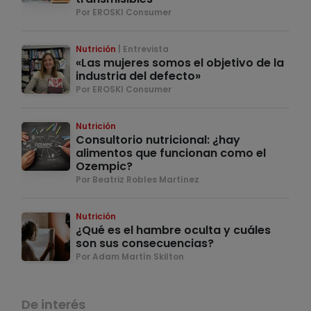
Por EROSKI Consumer
Nutrición
Entrevista
«Las mujeres somos el objetivo de la
industria del defecto»
Por EROSKI Consumer
Nutrición
Consultorio nutricional: ¿hay
alimentos que funcionan como el
Ozempic?
Por Beatriz Robles Martínez
Nutrición
¿Qué es el hambre oculta y cuáles
son sus consecuencias?
Por Adam Martín Skilton
De interés