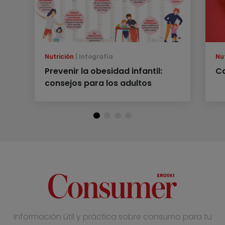
Nutrición
Infografía
Nu
Prevenir la obesidad infantil:
Ca
consejos para los adultos
Información útil y práctica sobre consumo para tu