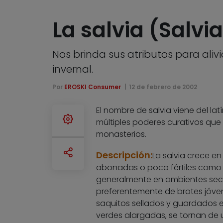
La salvia (Salvia
Nos brinda sus atributos para ali
invernal.
Por
EROSKI Consumer
12 de febrero de 2002
El nombre de salvia viene del latí
múltiples poderes curativos que 
monasterios.
Descripción:
La salvia crece e
abonadas o poco fértiles como
generalmente en ambientes secos
preferentemente de brotes jóve
saquitos sellados y guardados en
verdes alargadas, se tornan de