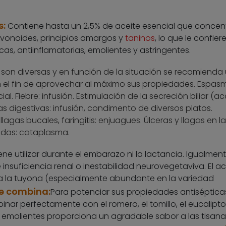
s:
Contiene hasta un 2,5% de aceite esencial que concen
avonoides, principios amargos y
taninos
, lo que le confiere
as, antiinflamatorias, emolientes y astringentes.
 son diversas y en función de la situación se recomienda
 el fin de aprovechar al máximo sus propiedades. Espas
. Fiebre: infusión. Estimulación de la secreción biliar (ac
as digestivas: infusión, condimento de diversos platos.
lagas bucales, faringitis: enjuagues. Úlceras y llagas en la 
idas: cataplasma.
ne utilizar durante el embarazo ni la lactancia. Igualment
insuficiencia renal o inestabilidad neurovegetaviva. El ac
 a la tuyona (especialmente abundante en la variedad
ue combina
:
Para potenciar sus propiedades antiséptica
nar perfectamente con el romero, el tomillo, el eucalipto 
 emolientes proporciona un agradable sabor a las tisana