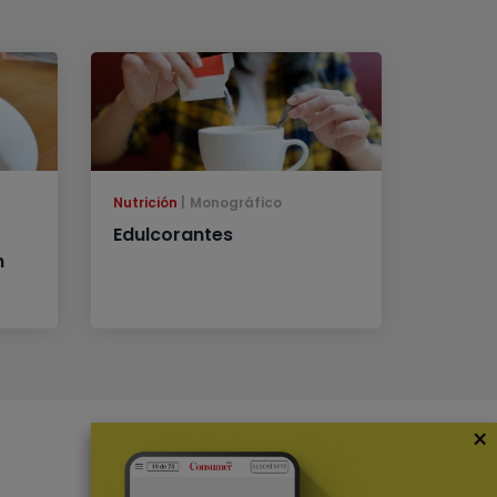
Nutrición
Monográfico
Edulcorantes
n
×