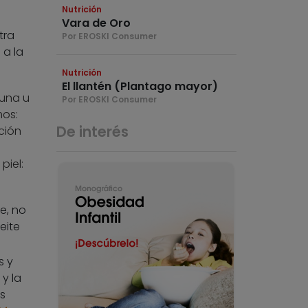
Nutrición
Vara de Oro
tra
Por EROSKI Consumer
 a la
Nutrición
El llantén (Plantago mayor)
 una u
Por EROSKI Consumer
mos:
De interés
ción
piel:
e, no
eite
s y
y la
s