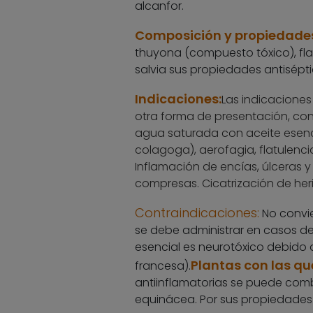
alcanfor.
Composición y propiedade
thuyona (compuesto tóxico), fl
salvia sus propiedades antiséptic
Indicaciones:
Las indicaciones
otra forma de presentación, con
agua saturada con aceite esencial
colagoga), aerofagia, flatulenci
Inflamación de encías, úlceras y l
compresas. Cicatrización de her
Contraindicaciones:
No convie
se debe administrar en casos de 
esencial es neurotóxico debido
Plantas con las q
francesa).
antiinflamatorias se puede combi
equinácea. Por sus propiedades