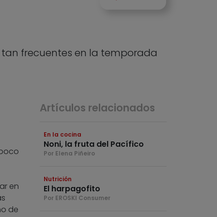
, tan frecuentes en la temporada
Artículos relacionados
En la cocina
Noni, la fruta del Pacífico
 poco
Por Elena Piñeiro
Nutrición
ar en
El harpagofito
as
Por EROSKI Consumer
mo de