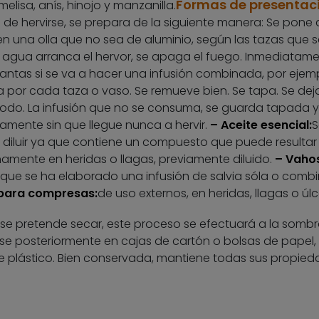
Formas de presentac
isa, anís, hinojo y manzanilla.
de hervirse, se prepara de la siguiente manera: Se pone a
n una olla que no sea de aluminio, según las tazas que s
 agua arranca el hervor, se apaga el fuego. Inmediatame
plantas si se va a hacer una infusión combinada, por ejem
por cada taza o vaso. Se remueve bien. Se tapa. Se dej
todo. La infusión que no se consuma, se guarda tapada y
ramente sin que llegue nunca a hervir.
– Aceite esencial:
S
 diluir ya que contiene un compuesto que puede resultar 
amente en heridas o llagas, previamente diluido.
– Vaho
que se ha elaborado una infusión de salvia sóla o comb
para compresas:
de uso externos, en heridas, llagas o úlc
 se pretende secar, este proceso se efectuará a la sombr
se posteriormente en cajas de cartón o bolsas de papel,
 de plástico. Bien conservada, mantiene todas sus propie