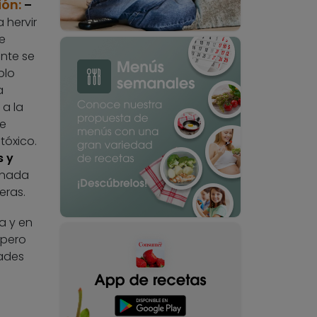
ión:
–
 hervir
e
nte se
plo
a
 a la
e
tóxico.
s y
inada
eras.
a y en
 pero
dades