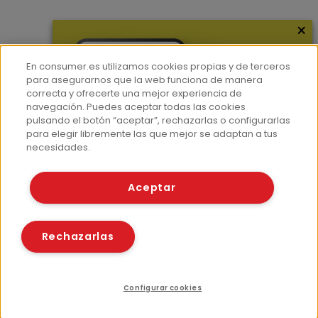
×
Más información
¿Quiénes somos?
En consumer.es utilizamos cookies propias y de terceros
Hemeroteca
para asegurarnos que la web funciona de manera
correcta y ofrecerte una mejor experiencia de
Contacto
navegación. Puedes aceptar todas las cookies
pulsando el botón “aceptar”, rechazarlas o configurarlas
Prensa
para elegir libremente las que mejor se adaptan a tus
Corpus Lingüístico Consumer
necesidades.
© Fundación EROSKI
Aceptar
Aviso legal
Políticas de privacidad
Políticas de cookies
Rechazarlas
Configurar cookies
Índice
Recursos relacionados
Compartir