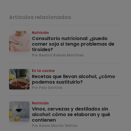
Artículos relacionados
Nutrición
Consultorio nutricional: ¿puedo
comer soja si tengo problemas de
tiroides?
Por Beatriz Robles Martínez
En la cocina
Recetas que llevan alcohol, ¿cómo
podemos sustituirlo?
Por Peio Gartzia
Nutrición
Vinos, cervezas y destilados sin
alcohol: cómo se elaboran y qué
contienen
Por Adam Martín Skilton