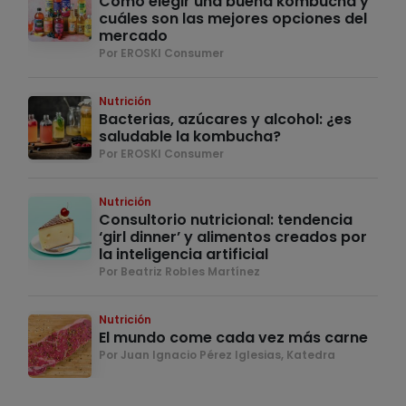
Cómo elegir una buena kombucha y
cuáles son las mejores opciones del
mercado
Por EROSKI Consumer
Nutrición
Bacterias, azúcares y alcohol: ¿es
saludable la kombucha?
Por EROSKI Consumer
Nutrición
Consultorio nutricional: tendencia
‘girl dinner’ y alimentos creados por
la inteligencia artificial
Por Beatriz Robles Martínez
Nutrición
El mundo come cada vez más carne
Por Juan Ignacio Pérez Iglesias, Katedra