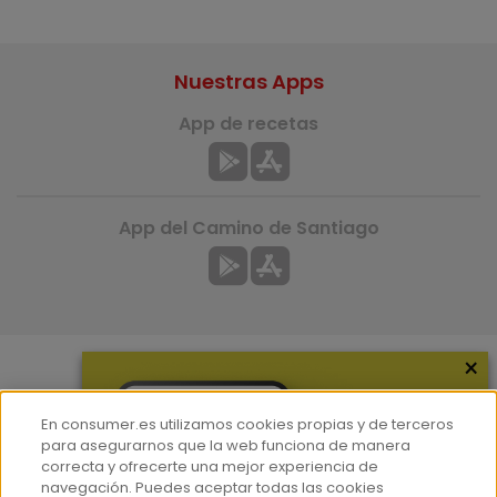
Nuestras Apps
App de recetas
App del Camino de Santiago
×
Más información
En consumer.es utilizamos cookies propias y de terceros
¿Quiénes somos?
para asegurarnos que la web funciona de manera
correcta y ofrecerte una mejor experiencia de
Hemeroteca
navegación. Puedes aceptar todas las cookies