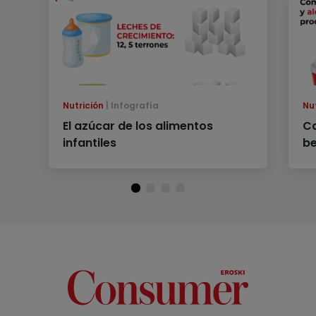
Nutrición
Infografía
Nu
El azúcar de los alimentos
Ca
infantiles
be