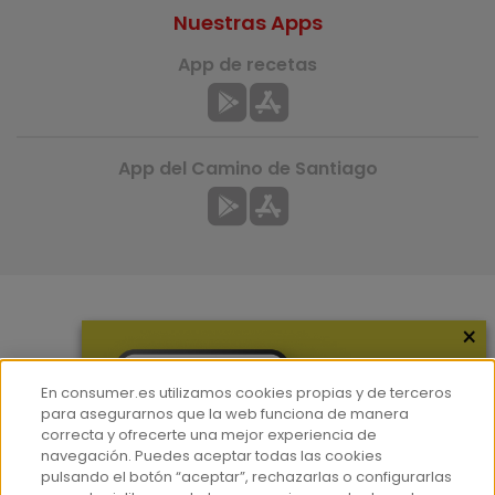
Nuestras Apps
App de recetas
App del Camino de Santiago
×
Más información
¿Quiénes somos?
En consumer.es utilizamos cookies propias y de terceros
Hemeroteca
para asegurarnos que la web funciona de manera
correcta y ofrecerte una mejor experiencia de
Contacto
navegación. Puedes aceptar todas las cookies
pulsando el botón “aceptar”, rechazarlas o configurarlas
Prensa