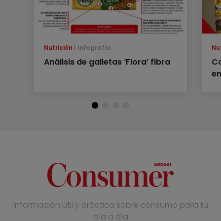
Nutrición
Infografía
Nu
Análisis de galletas ‘Flora’ fibra
Co
en
Información útil y práctica sobre consumo para tu
día a día