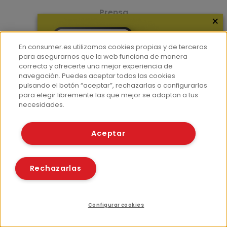
Prensa
×
Corpus Lingüístico Consumer
En consumer.es utilizamos cookies propias y de terceros
© Fundación EROSKI
para asegurarnos que la web funciona de manera
Aviso legal
Políticas de privacidad
correcta y ofrecerte una mejor experiencia de
navegación. Puedes aceptar todas las cookies
Políticas de cookies
pulsando el botón “aceptar”, rechazarlas o configurarlas
para elegir libremente las que mejor se adaptan a tus
necesidades.
Aceptar
Rechazarlas
Configurar cookies