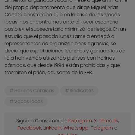
alimentar al ganado vacuno. Pese a que un informe
del propio departamento que dirige Miguel Arias
Cañete constataba que en la crisis de las ‘vacas
locas’ nos encontramos ante el «peor escenario
posible», el subsecretario minimizó los riesgos. En un
estudio que el pasado lunes Lamela entregó a
representantes de organizaciones agracias, se
decía que explotaciones lecheras y ganaderías de
lidia han venido utilizando piensos con harinas
cárnicas, que desde 1994 están prohibidas y que
trasmiten el prión, causante de la EEB.
Harinas Cárnicas
Sindicatos
Vacas locas
Sigue a Consumer en
Instagram
,
X
,
Threads
,
Facebook
,
Linkedin
,
Whatsapp
,
Telegram
o