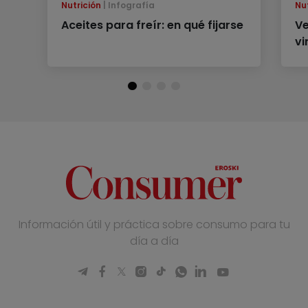
Nutrición
Infografía
Nu
Aceites para freír: en qué fijarse
Ve
vi
Información útil y práctica sobre consumo para tu
día a día