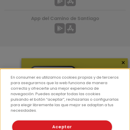
App del Camino de Santiago
×
Más información
¿Quiénes somos?
En consumer.es utilizamos cookies propias y de terceros
Hemeroteca
para asegurarnos que la web funciona de manera
correcta y ofrecerte una mejor experiencia de
Contacto
navegación. Puedes aceptar todas las cookies
pulsando el botón “aceptar”, rechazarlas o configurarlas
Prensa
para elegir libremente las que mejor se adaptan a tus
Corpus Lingüístico Consumer
necesidades.
© Fundación EROSKI
Aceptar