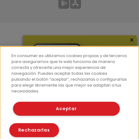
×
Más información
¿Quiénes somos?
En consumer.es utilizamos cookies propias y de terceros
Hemeroteca
para asegurarnos que la web funciona de manera
correcta y ofrecerte una mejor experiencia de
Contacto
navegación. Puedes aceptar todas las cookies
pulsando el botón “aceptar”, rechazarlas o configurarlas
Prensa
para elegir libremente las que mejor se adaptan a tus
Corpus Lingüístico Consumer
necesidades.
© Fundación EROSKI
Aceptar
Aviso legal
Políticas de privacidad
Políticas de cookies
Rechazarlas