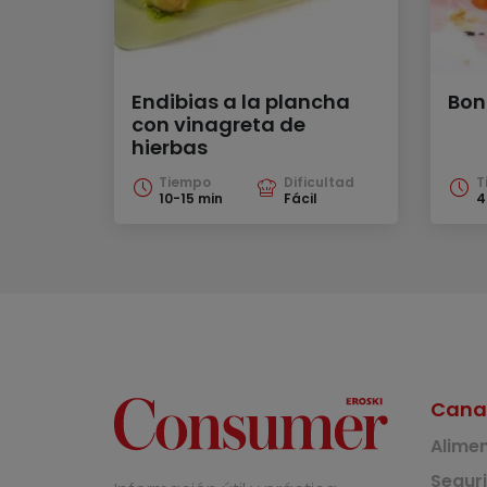
Endibias a la plancha
Bon
con vinagreta de
hierbas
Tiempo
Dificultad
T
10-15 min
Fácil
4
Cana
Alime
Segur