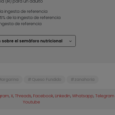
ia (IR) para un adulto
la ingesta de referencia
 35% de la ingesta de referencia
ingesta de referencia
 sobre el semáforo nutricional
Margarina
Queso Fundido
zanahoria
gram
,
X
,
Threads
,
Facebook
,
Linkedin
,
Whatsapp
,
Telegram
Youtube