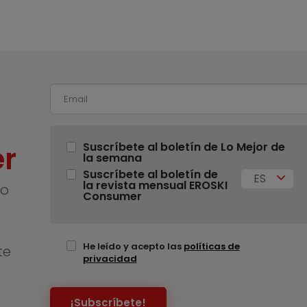
r
Suscríbete al boletín de Lo Mejor de
la semana
Suscríbete al boletín de
ES
la revista mensual EROSKI
no
Consumer
He leído y acepto las
políticas de
te
privacidad
¡Subscríbete!