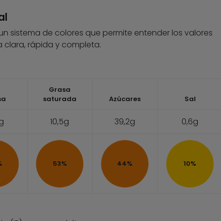
al
 un sistema de colores que permite entender los valores
 clara, rápida y completa.
Grasa
sa
saturada
Azúcares
Sal
7g
10,5g
39,2g
0,6g
%
53%
44%
10%