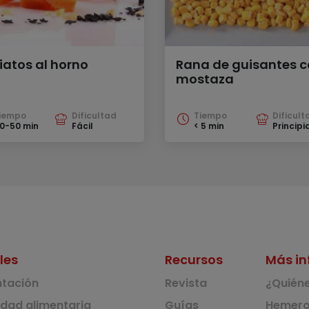
iatos al horno
Rana de guisantes 
mostaza
iempo
Dificultad
Tiempo
Dificult
0-50 min
Fácil
< 5 min
Principi
les
Recursos
Más in
ntación
Revista
¿Quién
idad alimentaria
Guías
Hemero