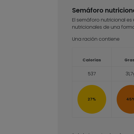
Semáforo nutricion
El semáforo nutricional es
nutricionales de una forma
Una ración contiene
Calorías
Gra
537
31,
27%
45