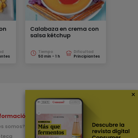
con
Calabaza en crema con
salsa kétchup
ad
Tiempo
Dificultad
antes
50 min - 1 h
Principiantes
×
formación
Nuestras Apps
es somos?
App de recetas
teca