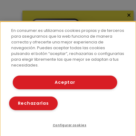
×
Más información
¿Quiénes somos?
En consumer.es utilizamos cookies propias y de terceros
Hemeroteca
para asegurarnos que la web funciona de manera
correcta y ofrecerte una mejor experiencia de
Contacto
navegación. Puedes aceptar todas las cookies
pulsando el botón “aceptar”, rechazarlas o configurarlas
Prensa
para elegir libremente las que mejor se adaptan a tus
Corpus Lingüístico Consumer
necesidades.
© Fundación EROSKI
Aceptar
Aviso legal
Políticas de privacidad
Políticas de cookies
Rechazarlas
Configurar cookies
Índice
Recursos relacionados
Compartir