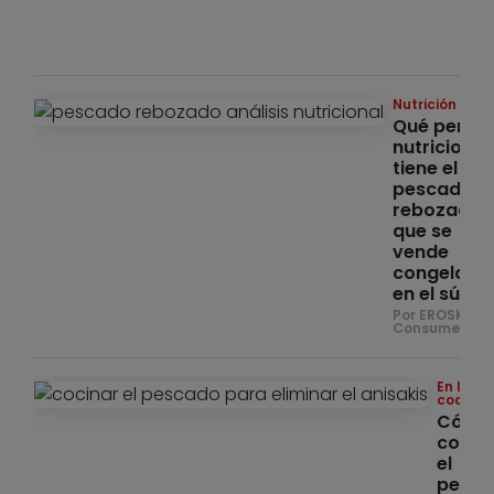
u 
Por
Co
Nutrición
Qué perfil
nutricional
tiene el
pescado
rebozado
que se
vende
congelado
en el súper
Por EROSKI
Consumer
En la
cocina
Cómo
cocin
el
pesc