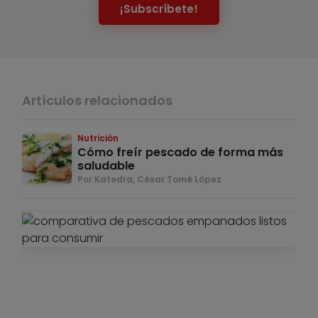
¡Subscríbete!
Artículos relacionados
Nutrición
Cómo freír pescado de forma más
saludable
Por Katedra, César Tomé López
Nut
C
ele
me
pe
re
y l
pa