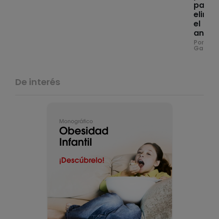
para
elimin
el
anisak
Por Peio
Gartzia
De interés