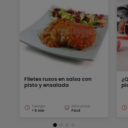
Filetes rusos en salsa con
¿Q
pisto y ensalada
pi
Tiempo
Dificultad
< 5 min
Fácil