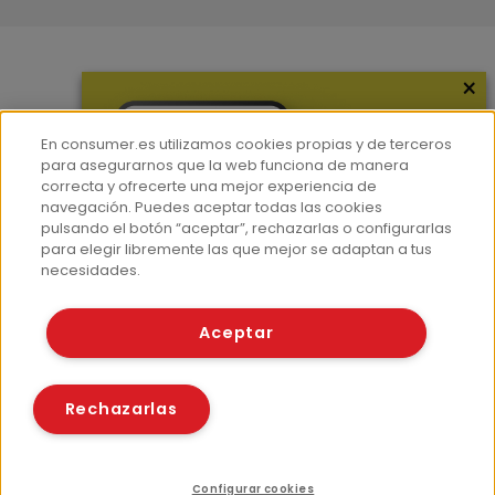
×
Más información
¿Quiénes somos?
En consumer.es utilizamos cookies propias y de terceros
Hemeroteca
para asegurarnos que la web funciona de manera
correcta y ofrecerte una mejor experiencia de
Contacto
navegación. Puedes aceptar todas las cookies
pulsando el botón “aceptar”, rechazarlas o configurarlas
Prensa
para elegir libremente las que mejor se adaptan a tus
Corpus Lingüístico Consumer
necesidades.
© Fundación EROSKI
Aceptar
Aviso legal
Políticas de privacidad
Políticas de cookies
Rechazarlas
Configurar cookies