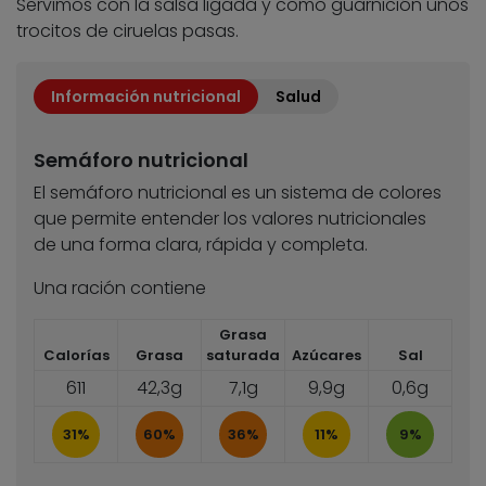
Servimos con la salsa ligada y como guarnición unos
trocitos de ciruelas pasas.
Información nutricional
Salud
Semáforo nutricional
El semáforo nutricional es un sistema de colores
que permite entender los valores nutricionales
de una forma clara, rápida y completa.
Una ración contiene
Grasa
Calorías
Grasa
saturada
Azúcares
Sal
611
42,3g
7,1g
9,9g
0,6g
31%
60%
36%
11%
9%