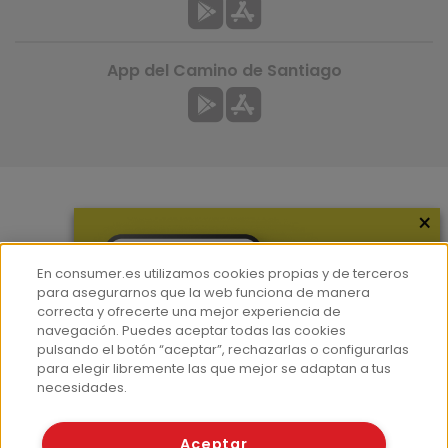
App del Camino de Santiago
×
Más información
¿Quiénes somos?
En consumer.es utilizamos cookies propias y de terceros
Hemeroteca
para asegurarnos que la web funciona de manera
correcta y ofrecerte una mejor experiencia de
Contacto
navegación. Puedes aceptar todas las cookies
pulsando el botón “aceptar”, rechazarlas o configurarlas
Prensa
para elegir libremente las que mejor se adaptan a tus
Corpus Lingüístico Consumer
necesidades.
© Fundación EROSKI
Aceptar