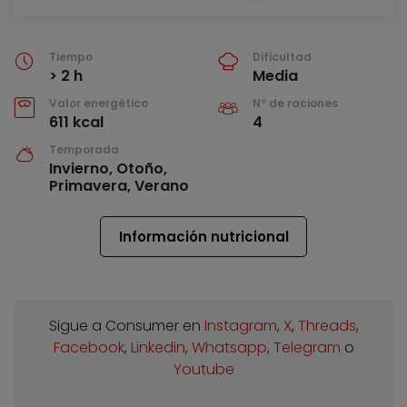
Tiempo
Dificultad
> 2 h
Media
Valor energético
Nº de raciones
611 kcal
4
Temporada
Invierno, Otoño,
Primavera, Verano
Información nutricional
Sigue a Consumer en
Instagram
,
X
,
Threads
,
Facebook
,
Linkedin
,
Whatsapp
,
Telegram
o
Youtube