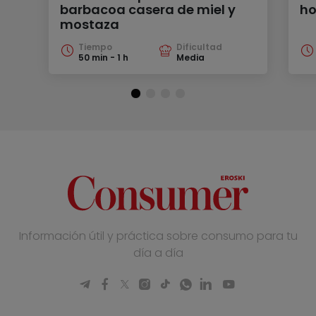
barbacoa casera de miel y
ho
mostaza
Tiempo
Dificultad
50 min - 1 h
Media
Información útil y práctica sobre consumo para tu
día a día