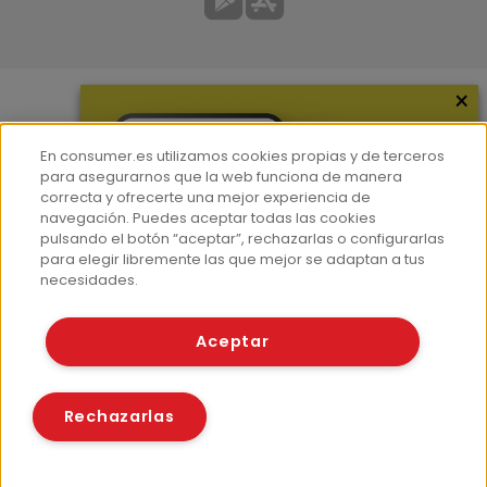
×
Más información
En consumer.es utilizamos cookies propias y de terceros
¿Quiénes somos?
para asegurarnos que la web funciona de manera
correcta y ofrecerte una mejor experiencia de
Hemeroteca
navegación. Puedes aceptar todas las cookies
Contacto
pulsando el botón “aceptar”, rechazarlas o configurarlas
para elegir libremente las que mejor se adaptan a tus
Prensa
necesidades.
Corpus Lingüístico Consumer
Aceptar
© Fundación EROSKI
Aviso legal
Políticas de privacidad
Rechazarlas
Políticas de cookies