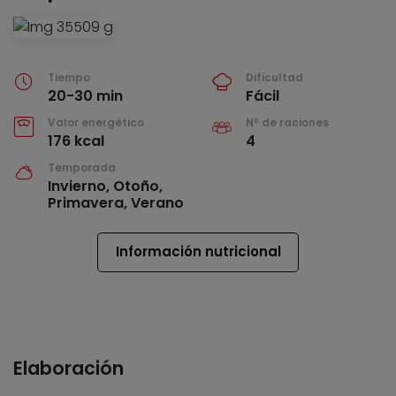
Tiempo
Dificultad
20-30 min
Fácil
Valor energético
Nº de raciones
176 kcal
4
Temporada
Invierno, Otoño,
Primavera, Verano
Información nutricional
Elaboración