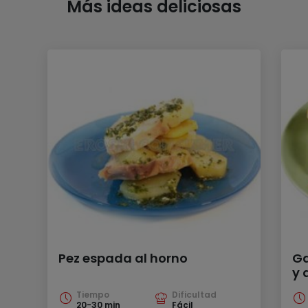
Más ideas deliciosas
Pez espada al horno
Ga
y 
Tiempo
Dificultad
20-30 min
Fácil