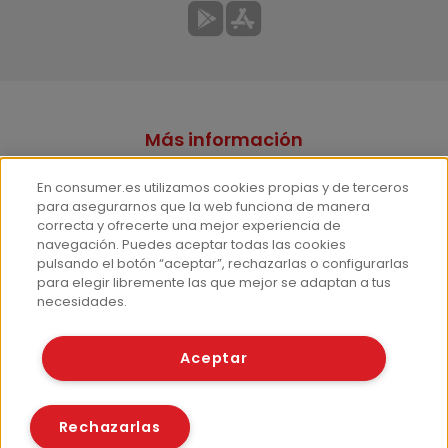
Más información
¿Quiénes somos?
En consumer.es utilizamos cookies propias y de terceros
Hemeroteca
para asegurarnos que la web funciona de manera
correcta y ofrecerte una mejor experiencia de
Contacto
navegación. Puedes aceptar todas las cookies
pulsando el botón “aceptar”, rechazarlas o configurarlas
Prensa
para elegir libremente las que mejor se adaptan a tus
Corpus Lingüístico Consumer
necesidades.
© Fundación EROSKI
Aceptar
Aviso legal
Políticas de privacidad
Políticas de cookies
Rechazarlas