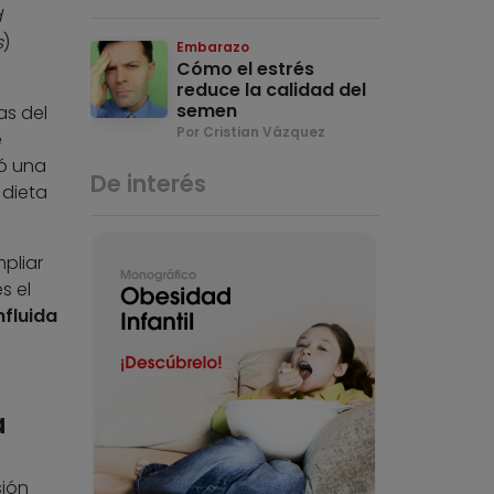
d
s
)
Embarazo
Cómo el estrés
reduce la calidad del
semen
as del
Por Cristian Vázquez
e
vó una
De interés
 dieta
mpliar
s el
nfluida
a
sión