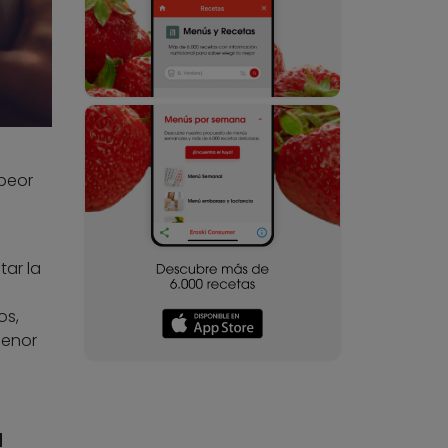
peor
tar la
os,
menor
a