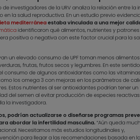
 de investigadores de la URV analiza la relación entre la 
o en la salud reproductiva. En un estudio previo evidenci
ieta mediterránea
estaba vinculada a una mejor calid
emática
identificaron qué alimentos, nutrientes y patrones
a positiva o negativa con este factor crucial para la sa
llevan un elevado consumo de UPF toman menos alimentos
rduras, frutas, frutos secos y legumbres. En este sentido
 el consumo de algunos antioxidantes como las vitaminas 
í como los omega 3 con mejoras en los parámetros de cal
es. Estos nutrientes al ser antioxidantes podrían tener un
idad del semen al evitar producción de especies reactivas
la la investigadora.
os, podrían actualizarse o diseñarse programas preve
ra abordar la infertilidad masculina.
“Aún queda much
acional. Necesitamos más estudios longitudinales y,
rvención para llegar a las recomendaciones basada en l