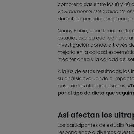
comprendidas entre los 18 y 40 a
Environmental Determinants of 
durante el periodo comprendido e
Nancy Babio, coordinadora del G
estudio., explica que fue hace u
investigación donde, a través de
mejoría en la calidad espermátic
mediterránea y la calidad del s
A la luz de estos resultados, los i
su análisis evaluando el impact
caso de los ultraprocesados.
«To
por el tipo de dieta que segui
Así afectan los ultr
Los participantes de estudio fu
respondiendo a diversos cuestion