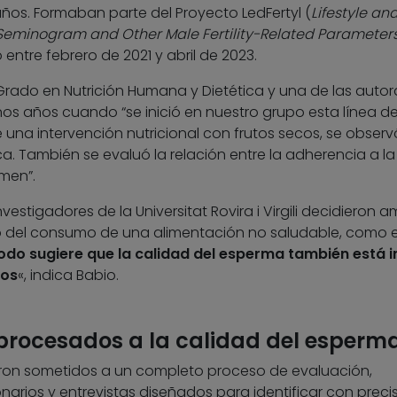
ños. Formaban parte del Proyecto LedFertyl (
Lifestyle an
Seminogram and Other Male Fertility-Related Parameter
ntre febrero de 2021 y abril de 2023.
rado en Nutrición Humana y Dietética y una de las autor
nos años cuando “se inició en nuestro grupo esta línea d
 una intervención nutricional con frutos secos, se obser
a. También se evaluó la relación entre la adherencia a la
emen”.
nvestigadores de la Universitat Rovira i Virgili decidieron a
o del consumo de una alimentación no saludable, como e
do sugiere que la calidad del esperma también está i
mos
«, indica Babio.
aprocesados a la calidad del esperm
eron sometidos a un completo proceso de evaluación,
arios y entrevistas diseñados para identificar con preci