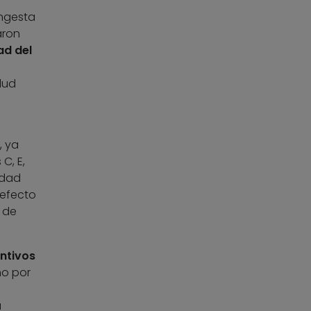
ingesta
aron
ad del
lud
, ya
C, E,
idad
 efecto
 de
ntivos
o por
a