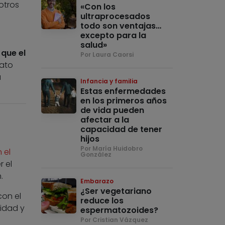
otros
«Con los
ultraprocesados
todo son ventajas…
excepto para la
salud»
que el
Por Laura Caorsi
dato
a
Infancia y familia
Estas enfermedades
en los primeros años
de vida pueden
afectar a la
capacidad de tener
hijos
Por María Huidobro
 el
González
r el
.
Embarazo
¿Ser vegetariano
con el
reduce los
sidad y
espermatozoides?
Por Cristian Vázquez