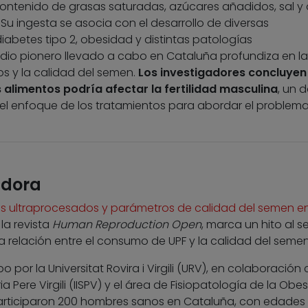
contenido de grasas saturadas, azúcares añadidos, sal y 
 ingesta se asocia con el desarrollo de diversas
betes tipo 2, obesidad y distintas patologías
udio pionero llevado a cabo en Cataluña profundiza en la
os y la calidad del semen.
Los investigadores concluyen 
alimentos podría afectar la fertilidad masculina
, un 
el enfoque de los tratamientos para abordar el problem
adora
 ultraprocesados y parámetros de calidad del semen en
la revista
Human Reproduction Open
, marca un hito al se
a relación entre el consumo de UPF y la calidad del semen
o por la Universitat Rovira i Virgili (URV), en colaboración 
ia Pere Virgili (IISPV) y el área de Fisiopatología de la Obe
 participaron 200 hombres sanos en Cataluña, con edades