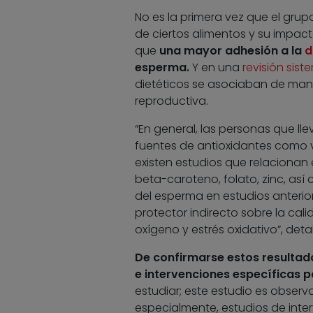
No es la primera vez que el grupo
de ciertos alimentos y su impact
que
una mayor adhesión a la
d
esperma.
Y en una
revisión sist
dietéticos se asociaban de maner
reproductiva.
“En general, las personas que 
fuentes de antioxidantes como ve
existen estudios que relacionan
beta-caroteno, folato, zinc, as
del esperma en estudios anterior
protector indirecto sobre la cal
oxígeno y estrés oxidativo”, detal
De confirmarse estos resultad
e intervenciones específicas pa
estudiar; este estudio es observ
especialmente, estudios de inte