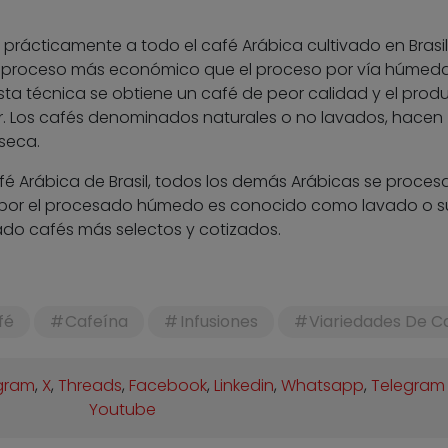
prácticamente a todo el café Arábica cultivado en Brasil 
n proceso más económico que el proceso por vía húmeda
sta técnica se obtiene un café de peor calidad y el prod
rior. Los cafés denominados naturales o no lavados, hacen
seca.
é Arábica de Brasil, todos los demás Arábicas se proces
do por el procesado húmedo es conocido como lavado o s
do cafés más selectos y cotizados.
fé
Cafeína
Infusiones
Viariedades De C
gram
,
X
,
Threads
,
Facebook
,
Linkedin
,
Whatsapp
,
Telegram
Youtube