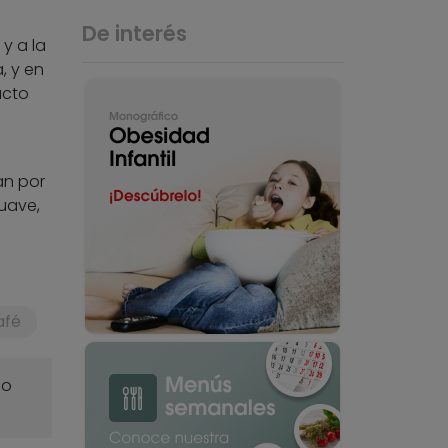
De interés
y a la
, y en
ucto
an por
uave,
afé
o