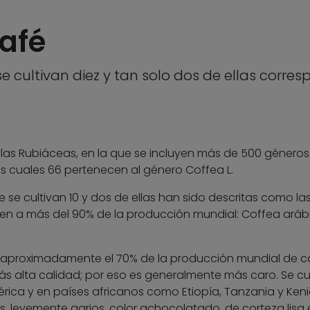
afé
e cultivan diez y tan solo dos de ellas corre
e las Rubiáceas, en la que se incluyen más de 500 géneros
as cuales 66 pertenecen al género Coffea L.
 se cultivan 10 y dos de ellas han sido descritas como la
n a más del 90% de la producción mundial: Coffea aráb
aproximadamente el 70% de la producción mundial de c
s alta calidad; por eso es generalmente más caro. Se cu
rica y en países africanos como Etiopía, Tanzania y Keni
, levemente agrios, color achocolatado, de corteza lisa 