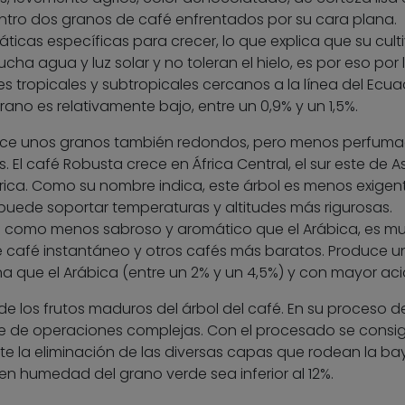
ntro dos granos de café enfrentados por su cara plana.
ticas específicas para crecer, lo que explica que su cult
ha agua y luz solar y no toleran el hielo, es por eso por 
s tropicales y subtropicales cercanos a la línea del Ecuad
ano es relativamente bajo, entre un 0,9% y un 1,5%.
e unos granos también redondos, pero menos perfuma
 El café Robusta crece en África Central, el sur este de As
ica. Como su nombre indica, este árbol es menos exigen
 puede soportar temperaturas y altitudes más rigurosas.
ia como menos sabroso y aromático que el Arábica, es m
 café instantáneo y otros cafés más baratos. Produce u
a que el Arábica (entre un 2% y un 4,5%) y con mayor aci
 de los frutos maduros del árbol del café. En su proceso d
ie de operaciones complejas. Con el procesado se consig
te la eliminación de las diversas capas que rodean la ba
n humedad del grano verde sea inferior al 12%.