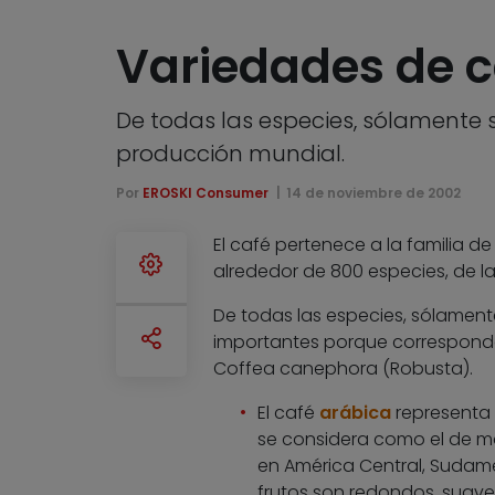
Variedades de c
De todas las especies, sólamente s
producción mundial.
Por
EROSKI Consumer
14 de noviembre de 2002
El café pertenece a la familia d
alrededor de 800 especies, de l
De todas las especies, sólamente
importantes porque corresponde
Coffea canephora (Robusta).
El café
arábica
representa 
se considera como el de má
en América Central, Sudamé
frutos son redondos, suaves