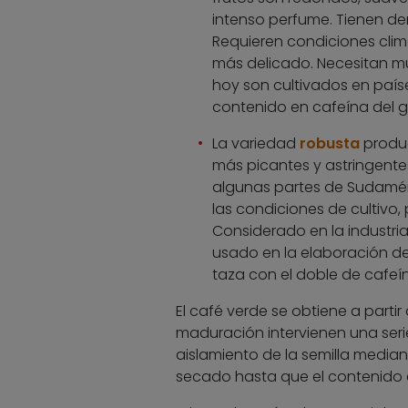
intenso perfume. Tienen de
Requieren condiciones climá
más delicado. Necesitan muc
hoy son cultivados en paíse
contenido en cafeína del gr
La variedad
robusta
produc
más picantes y astringentes.
algunas partes de Sudamér
las condiciones de cultivo,
Considerado en la industr
usado en la elaboración de
taza con el doble de cafeín
El café verde se obtiene a partir
maduración intervienen una ser
aislamiento de la semilla median
secado hasta que el contenido e