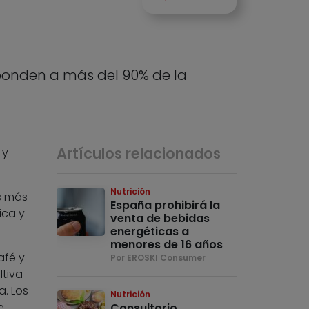
sponden a más del 90% de la
Artículos relacionados
 y
Nutrición
s más
España prohibirá la
ica y
venta de bebidas
energéticas a
menores de 16 años
afé y
Por EROSKI Consumer
ltiva
a. Los
Nutrición
e
Consultorio