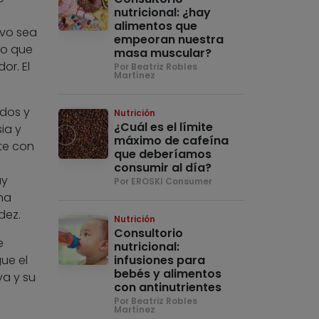
nutricional: ¿hay
alimentos que
ivo sea
empeoran nuestra
lo que
masa muscular?
or. El
Por Beatriz Robles
Martínez
dos y
Nutrición
¿Cuál es el límite
ia y
máximo de cafeína
te con
que deberíamos
consumir al día?
uy
Por EROSKI Consumer
na
dez.
Nutrición
Consultorio
e
nutricional:
ue el
infusiones para
bebés y alimentos
ya y su
con antinutrientes
Por Beatriz Robles
Martínez