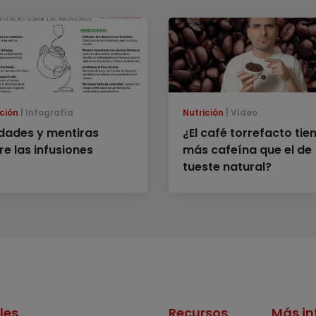
ción
Infografía
Nutrición
Vídeo
dades y mentiras
¿El café torrefacto tie
re las infusiones
más cafeína que el de
tueste natural?
les
Recursos
Más in