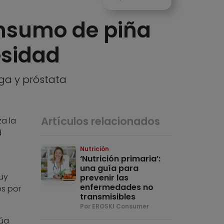
onsumo de piña
esidad
ga y próstata
Artículos relacionados
za la
d
Nutrición
‘Nutrición primaria’:
una guía para
uy
prevenir las
enfermedades no
os por
transmisibles
Por EROSKI Consumer
úa