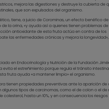
tricos, mejora las digestiones y destruye la cubierta de q
stinales, que son expulsados del organismo.
tico, tiene, a juicio de Corominas, un efecto benéfico de
 de la orina, «y ayuda así a quienes tienen problemas de 
 acción antioxidante de esta fruta actúa en contra de los
mbate las enfermedades crónicas y mejora la longevidad»,
asociado en Endocrinología y Nutrición de la Fundación Jim
ña evita el estreñimiento porque regula el tránsito intestina
esta fruta ayuda «a mantener limpio» el organismo.
ibra tienen propiedades preventivas ante la aparición de 
algunos tipos de carcinomas, como el de colon o el d
 colesterol, hasta un 10%, y en consecuencia los riesgos