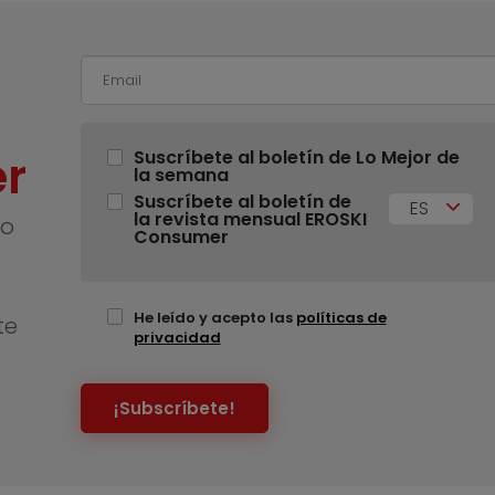
r
Suscríbete al boletín de Lo Mejor de
la semana
Suscríbete al boletín de
ES
la revista mensual EROSKI
no
Consumer
He leído y acepto las
políticas de
te
privacidad
¡Subscríbete!