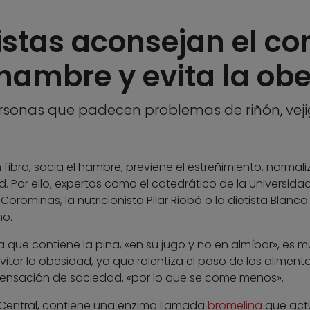
nistas aconsejan el c
 hambre y evita la ob
ersonas que padecen problemas de riñón, veji
 fibra, sacia el hambre, previene el estreñimiento, normali
ad. Por ello, expertos como el catedrático de la Universida
ominas, la nutricionista Pilar Riobó o la dietista Blanca
o.
 que contiene la piña, «en su jugo y no en almíbar», es m
tar la obesidad, ya que ralentiza el paso de los aliment
ensación de saciedad, «por lo que se come menos».
a Central, contiene una enzima llamada
bromelina
que act