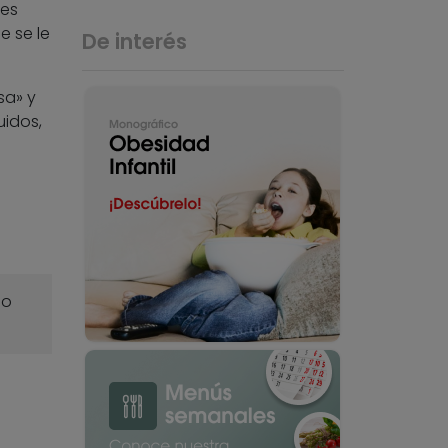
les
e se le
De interés
sa» y
uidos,
o