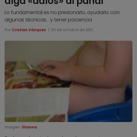
diga «adiós» al pañal
Lo fundamental es no presionarlo, ayudarlo con
algunas técnicas... y tener paciencia
Por
Cristian Vázquez
20 de octubre de 2011
Imagen:
Shanna