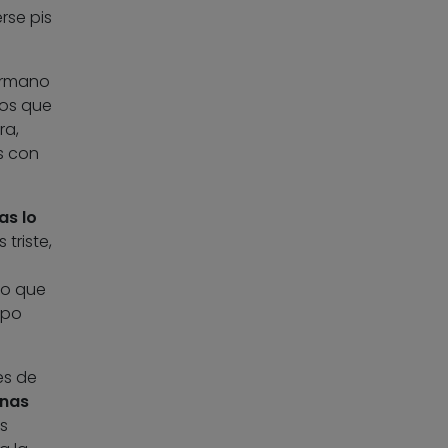
rse pis
ermano
dos que
ra,
s con
as lo
triste,
lo que
mpo
es de
inas
s