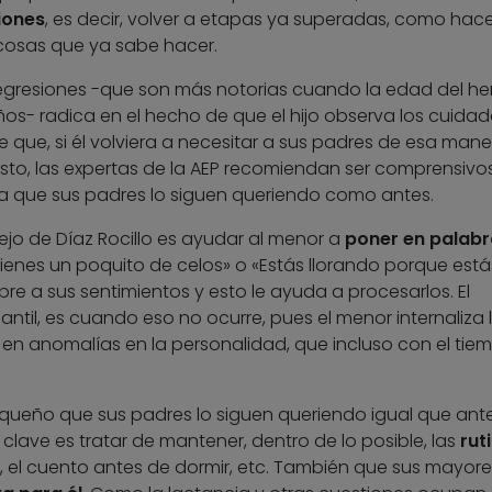
iones
, es decir, volver a etapas ya superadas, como hace
cosas que ya sabe hacer.
regresiones -que son más notorias cuando la edad del h
ños- radica en el hecho de que el hijo observa los cuida
 que, si él volviera a necesitar a sus padres de esa mane
esto, las expertas de la AEP recomiendan ser comprensivo
a que sus padres lo siguen queriendo como antes.
sejo de Díaz Rocillo es ayudar al menor a
poner en palabr
 tienes un poquito de celos» o «Estás llorando porque estás 
e a sus sentimientos y esto le ayuda a procesarlos. El
antil, es cuando eso no ocurre, pues el menor internaliza 
 en anomalías en la personalidad, que incluso con el tie
queño que sus padres lo siguen queriendo igual que ant
clave es tratar de mantener, dentro de lo posible, las
rut
o, el cuento antes de dormir, etc. También que sus mayore