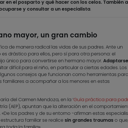
r en el posparto y qué hacer con los celos. También 
cuparse y consultar a un especialista
.
mano mayor, un gran cambio
ica de manera radical las vidas de sus padres. Ante un
 drástico para ellos, pero sí para otra persona: el
 hijo único para convertirse en hermano mayor.
Adaptarse
ar difícil para el niño, en particular a ciertas edades. Los
 algunos consejos que funcionan como herramientas par
os familiares a acompañar a los menores en estas
María del Carmen Mendoza, en la ‘
Guía práctica para pad
tría (AEP), apuntan que la alteración en el comportamien
. «De los padres y de su entorno -afirman estas especiali
structura familiar se realice
sin grandes traumas
o que,
ra toda la familia».