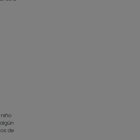
 niño
 algún
pos de