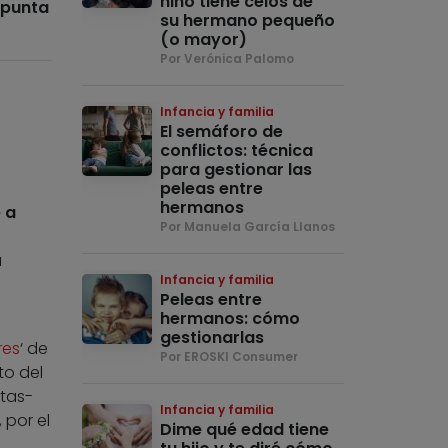
niño tiene celos de
apunta
su hermano pequeño
(o mayor)
Por Verónica Palomo
Infancia y familia
El semáforo de
conflictos: técnica
para gestionar las
peleas entre
hermanos
 a
Por Manuela García Llanos
a
Infancia y familia
Peleas entre
hermanos: cómo
gestionarlas
res
‘ de
Por EROSKI Consumer
to del
stas-
Infancia y familia
 por el
Dime qué edad tiene