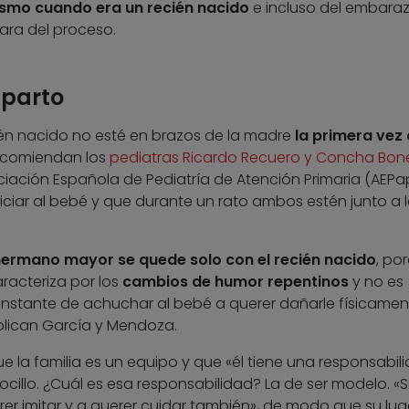
ismo cuando era un recién nacido
e incluso del embaraz
ara del proceso.
sparto
én nacido no esté en brazos de la madre
la primera vez 
 recomiendan los
pediatras Ricardo Recuero y Concha Bone
iación Española de Pediatría de Atención Primaria (AEPap
ciar al bebé y que durante un rato ambos estén junto a 
 hermano mayor se quede solo con el recién nacido
, po
racteriza por los
cambios de humor repentinos
y no es
 instante de achuchar al bebé a querer dañarle físicamen
plican García y Mendoza.
ue la familia es un equipo y que «él tiene una responsabil
ocillo. ¿Cuál es esa responsabilidad? La de ser modelo. «
rer imitar y a querer cuidar también», de modo que su lug