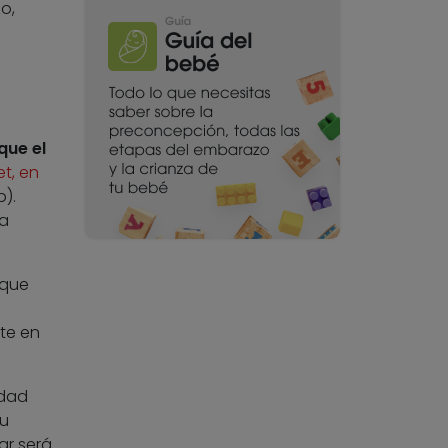
o,
que el
t, en
).
la
rque
te en
idad
Su
ar será