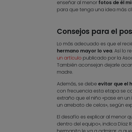
enseñar al menor
fotos de él m
para que tenga una idea más cl
Consejos para el po
Lo más adecuado es que el reci
hermano mayor lo vea
. Así lo
un artículo
publicado por la Asoc
También aconsejan dejarle acari
madre.
Además, se debe
evitar que el
con frecuencia esta etapa se ca
extraño que el niño «pase en un
un arrebato de celos», según ex
El desafío es explicar al menor q
dentro del equipo», indica Díaz R
hermanito le va a admirar, a que