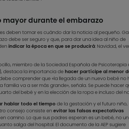
o mayor durante el embarazo
res deben tomar es cuándo dar la noticia al pequeño. Ga
o debe ser seguro y que, para dar una idea al niño de
eden
indicar la época en que se producirá
: Navidad, el v
 Rocillo, miembro de la Sociedad Española de Psicoterapia 
), destaca la importancia de
hacer partícipe al menor d
ño debe comprender que «la llegada de un nuevo bebé no 
la familia va a ser más grande», señala. Se puede hacer 
arto del bebé y en la elección de la ropa e incluso del n
ar hablar todo el tiempo
de la gestación y el futuro niño, 
tro consejo consiste en
evitar las falsas expectativas
n camino. Lo que sus padres esperan es un bebé, no un
anto salga del hospital. El documento de la AEP sugiere