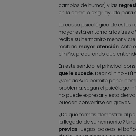
cambios de humor) y las
regres
en la cama o exigir ayuda para 
La causa psicológica de estas 
mayor está en torno a los tres a
recibe su hermanito menor y cree
recibiría
mayor atención
. Ante 
el niño, procurando que entiend
En este sentido, el principal con
que le sucede
. Decir al niño «Tú
¿verdad?» le permite poner nombr
problema, según el psicólogo inf
no puede expresar y esto deriva
pueden convertirse en graves.
¿De qué formas demostrar al pe
la llegada de su hermanito? Una 
previas
: juegos, paseos, el bañ