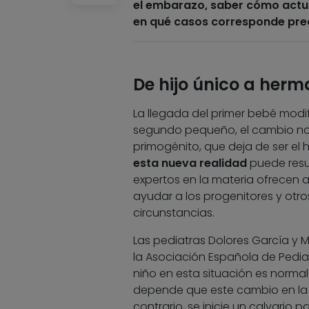
el embarazo, saber cómo actua
en qué casos corresponde preo
De hijo único a her
La llegada del primer bebé modif
segundo pequeño, el cambio no es
primogénito, que deja de ser el
esta nueva realidad
puede result
expertos en la materia ofrecen
ayudar a los progenitores y otr
circunstancias.
Las pediatras Dolores García y 
la Asociación Española de Pedia
niño en esta situación es normal
depende que este cambio en la e
contrario, se inicie un calvario pa