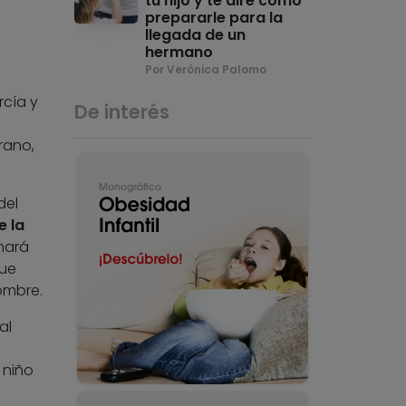
tu hijo y te diré cómo
prepararle para la
llegada de un
hermano
Por Verónica Palomo
rcía y
De interés
erano,
del
e la
hará
que
ombre.
al
 niño