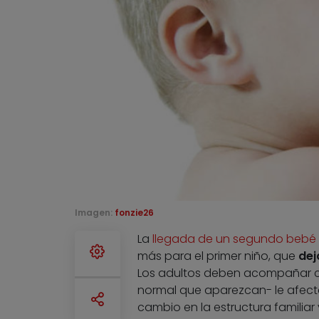
Imagen:
fonzie26
La
llegada de un segundo bebé
más para el primer niño, que
dej
Los adultos deben acompañar co
normal que aparezcan- le afecte
cambio en la estructura familiar