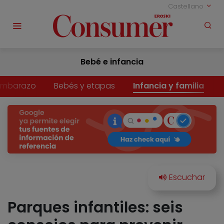
Castellano
Bebé e infancia
Embarazo
Bebés y etapas
Infancia y familia
Parques infantiles: seis