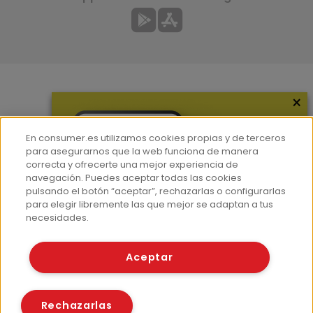
×
Más información
¿Quiénes somos?
En consumer.es utilizamos cookies propias y de terceros
Hemeroteca
para asegurarnos que la web funciona de manera
correcta y ofrecerte una mejor experiencia de
Contacto
navegación. Puedes aceptar todas las cookies
pulsando el botón “aceptar”, rechazarlas o configurarlas
Prensa
para elegir libremente las que mejor se adaptan a tus
Corpus Lingüístico Consumer
necesidades.
© Fundación EROSKI
Aceptar
Aviso legal
Políticas de privacidad
Políticas de cookies
Rechazarlas