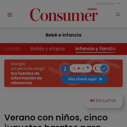
Castellano
Bebé e infancia
Embarazo
Bebés y etapas
Infancia y familia
Verano con niños, cinco