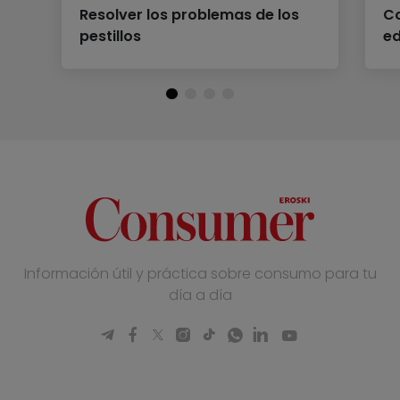
Resolver los problemas de los
Co
pestillos
e
Información útil y práctica sobre consumo para tu
día a día