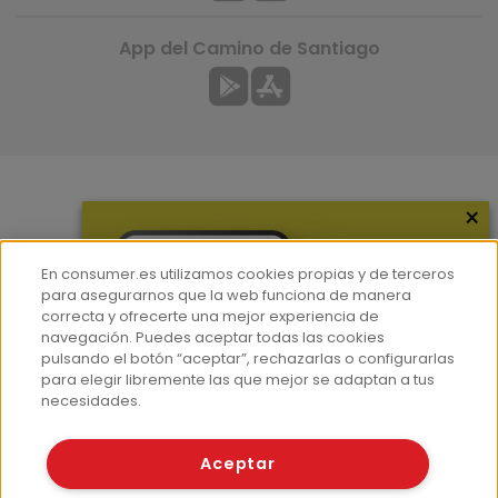
App del Camino de Santiago
×
Más información
¿Quiénes somos?
En consumer.es utilizamos cookies propias y de terceros
Hemeroteca
para asegurarnos que la web funciona de manera
correcta y ofrecerte una mejor experiencia de
Contacto
navegación. Puedes aceptar todas las cookies
pulsando el botón “aceptar”, rechazarlas o configurarlas
Prensa
para elegir libremente las que mejor se adaptan a tus
Corpus Lingüístico Consumer
necesidades.
© Fundación EROSKI
Aceptar
Aviso legal
Políticas de privacidad