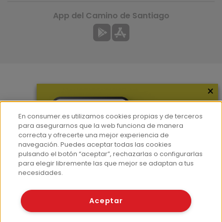
App del Camino de Santiago
×
Más información
¿Quiénes somos?
En consumer.es utilizamos cookies propias y de terceros
Hemeroteca
para asegurarnos que la web funciona de manera
correcta y ofrecerte una mejor experiencia de
Contacto
navegación. Puedes aceptar todas las cookies
pulsando el botón “aceptar”, rechazarlas o configurarlas
Prensa
para elegir libremente las que mejor se adaptan a tus
Corpus Lingüístico Consumer
necesidades.
© Fundación EROSKI
Aceptar
Aviso legal
Políticas de privacidad