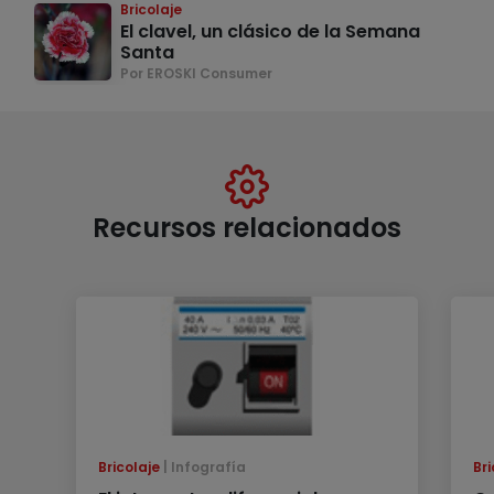
Bricolaje
El clavel, un clásico de la Semana
Santa
Por EROSKI Consumer
Recursos relacionados
Bricolaje
Infografía
Bri