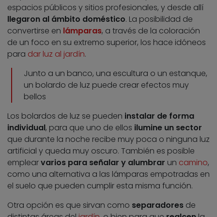
espacios públicos y sitios profesionales, y desde allí
llegaron al ámbito doméstico
. La posibilidad de
convertirse en
lámparas
, a través de la coloración
de un foco en su extremo superior, los hace idóneos
para
dar luz al jardín
.
Junto a un banco, una escultura o un estanque,
un bolardo de luz puede crear efectos muy
bellos
Los bolardos de luz se pueden
instalar de forma
individual
, para que uno de ellos
ilumine un sector
que durante la noche recibe muy poca o ninguna luz
artificial y queda muy oscuro. También es posible
emplear
varios para señalar y alumbrar
un
camino
,
como una alternativa a las lámparas empotradas en
el suelo que pueden cumplir esta misma función.
Otra opción es que sirvan como
separadores
de
distintas áreas del
jardín
, o bien para que
realcen
la