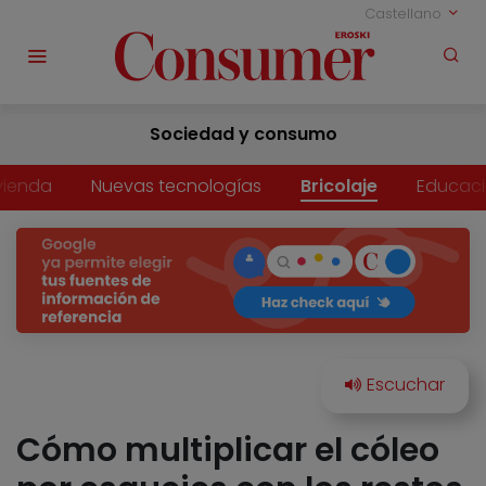
Castellano
Sociedad y consumo
vienda
Nuevas tecnologías
Bricolaje
Educac
Cómo multiplicar el cóleo