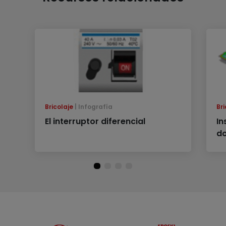
Bricolaje
Infografía
Bri
El interruptor diferencial
In
d