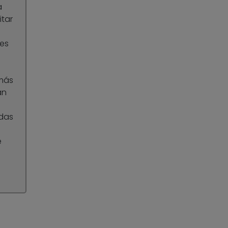
a
tar
es
 más
an
das
e