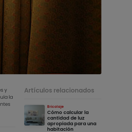
Artículos relacionados
s y
uía la
entes
Bricolaje
Cómo calcular la
cantidad de luz
apropiada para una
habitación