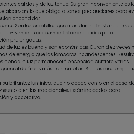
ientes cálidos y de luz tenue. Su gran inconveniente es l
e alcanzan, lo que obliga a tomar precauciones para evi
pulan encendidas.
nsumo.
Son las bombillas que más duran -hasta ocho vec
ente- y menos consumen. Están indicadas para
ción prolongadas.
dad de luz es buena y son económicas. Duran diez veces
s de energía que las lámparas incandescentes. Result
ios donde la luz permanecerá encendida durante varias
eneral de áreas más bien amplias. Son las más emplea
 su brillantez lumínica, que no decae como en el caso d
onsumo o en las tradicionales. Están indicadas para
ión y decorativa.