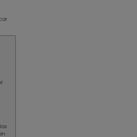
car
l
n
las
 en