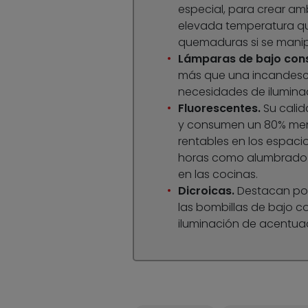
especial, para crear amb
elevada temperatura qu
quemaduras si se mani
Lámparas de bajo co
más que una incandesc
necesidades de ilumina
Fluorescentes.
Su cali
y consumen un 80% meno
rentables en los espac
horas como alumbrado g
en las cocinas.
Dicroicas.
Destacan por
las bombillas de bajo c
iluminación de acentuac