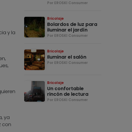
Por EROSKI Consumer
Bricolaje
Bolardos de luz para
iluminar el jardín
ia y la
Por EROSKI Consumer
Bricolaje
Iluminar el salón
en,
Por EROSKI Consumer
ues,
Bricolaje
Un confortable
quieren
rincón de lectura
Por EROSKI Consumer
a, ya
z con