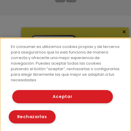
×
Más información
¿Quiénes somos?
En consumer.es utilizamos cookies propias y de terceros
Hemeroteca
para asegurarnos que la web funciona de manera
correcta y ofrecerte una mejor experiencia de
Contacto
navegación. Puedes aceptar todas las cookies
pulsando el botón “aceptar”, rechazarlas o configurarlas
Prensa
para elegir libremente las que mejor se adaptan a tus
Corpus Lingüístico Consumer
necesidades.
© Fundación EROSKI
Aceptar
Aviso legal
Políticas de privacidad
Políticas de cookies
Rechazarlas