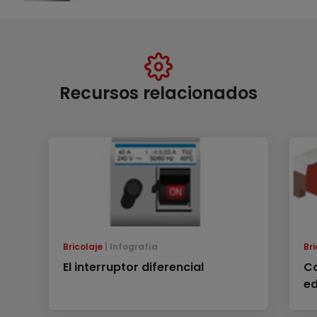
Recursos relacionados
Bricolaje
Infografía
Bri
El interruptor diferencial
Co
e