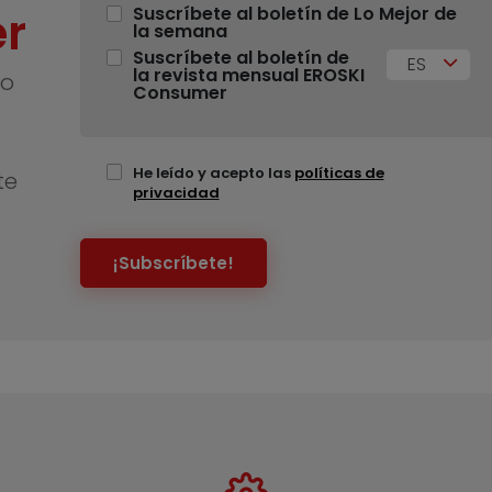
r
Suscríbete al boletín de Lo Mejor de
la semana
Suscríbete al boletín de
ES
la revista mensual EROSKI
no
Consumer
He leído y acepto las
políticas de
te
privacidad
¡Subscríbete!