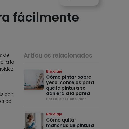
ura fácilmente
Artículos relacionados
s de
a, a la
apidez
Bricolaje
Cómo pintar sobre
yeso: consejos para
que la pintura se
adhiera a la pared
as con
Por EROSKI Consumer
ctica
Bricolaje
Cómo quitar
manchas de pintura