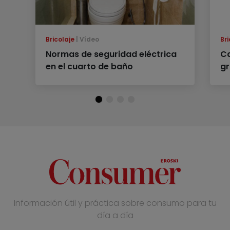
Bricolaje
Vídeo
Bri
Normas de seguridad eléctrica
Ca
en el cuarto de baño
g
Información útil y práctica sobre consumo para tu
día a día