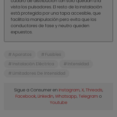
cuadro de distribución tan sólo quedan a la
vista los pulsadores. El resto de la instalación
está protegida por una tapa accesible, que
facilita la manipulación pero evita que los
conductores de fase y neutro queden
expuestos.
Aparatos
Fusibles
Instalación Eléctrica
Intensidad
Limitadores De Intensidad
Sigue a Consumer en
Instagram
,
X
,
Threads
,
Facebook
,
Linkedin
,
Whatsapp
,
Telegram
o
Youtube