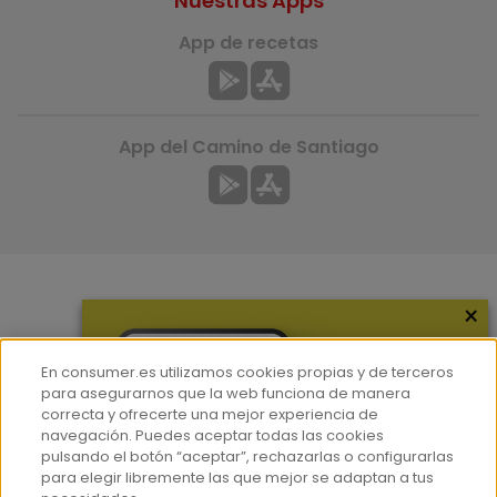
Nuestras Apps
App de recetas
App del Camino de Santiago
×
Más información
¿Quiénes somos?
En consumer.es utilizamos cookies propias y de terceros
Hemeroteca
para asegurarnos que la web funciona de manera
correcta y ofrecerte una mejor experiencia de
Contacto
navegación. Puedes aceptar todas las cookies
pulsando el botón “aceptar”, rechazarlas o configurarlas
Prensa
para elegir libremente las que mejor se adaptan a tus