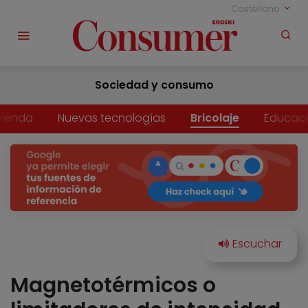
Castellano
Sociedad y consumo
vienda
Nuevas tecnologías
Bricolaje
Educac
Magnetotérmicos o