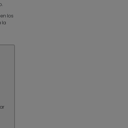
o.
en los
 la
ar