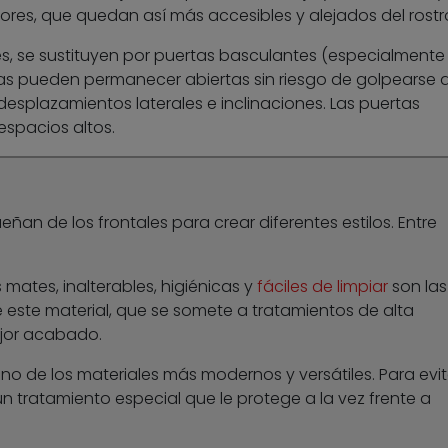
iores, que quedan así más accesibles y alejados del rostr
s, se sustituyen por puertas basculantes (especialmente 
tas pueden permanecer abiertas sin riesgo de golpearse a
desplazamientos laterales e inclinaciones. Las puertas
espacios altos.
ñan de los frontales para crear diferentes estilos. Entre
 mates, inalterables, higiénicas y
fáciles de limpiar
son las
e este material, que se somete a tratamientos de alta
ejor acabado.
o de los materiales más modernos y versátiles. Para evit
n tratamiento especial que le protege a la vez frente a