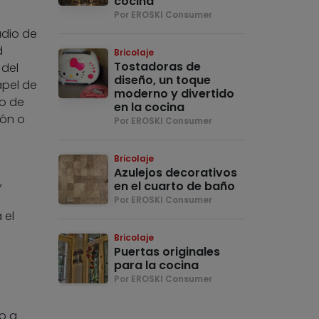
cocina
Por EROSKI Consumer
udio de
d
Bricolaje
Tostadoras de
 del
diseño, un toque
apel de
moderno y divertido
do de
en la cocina
lón o
Por EROSKI Consumer
Bricolaje
Azulejos decorativos
,
en el cuarto de baño
Por EROSKI Consumer
 el
Bricolaje
Puertas originales
para la cocina
Por EROSKI Consumer
o a