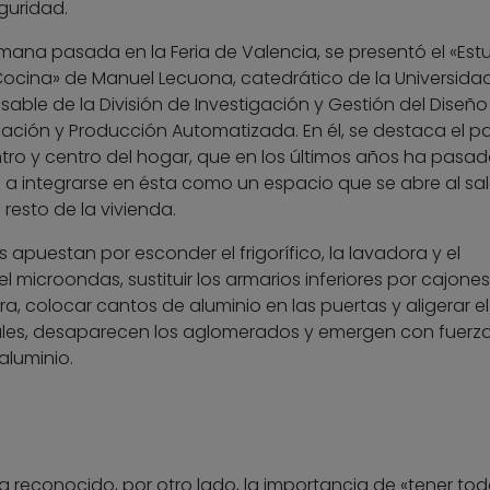
guridad.
mana pasada en la Feria de Valencia, se presentó el «Est
ocina» de Manuel Lecuona, catedrático de la Universida
sable de la División de Investigación y Gestión del Diseño
icación y Producción Automatizada. En él, se destaca el p
ro y centro del hogar, que en los últimos años ha pasa
 a integrarse en ésta como un espacio que se abre al sa
 resto de la vivienda.
s apuestan por esconder el frigorífico, la lavadora y el
 el microondas, sustituir los armarios inferiores por cajones
a, colocar cantos de aluminio en las puertas y aligerar el
ales, desaparecen los aglomerados y emergen con fuerza
aluminio.
a reconocido, por otro lado, la importancia de «tener tod