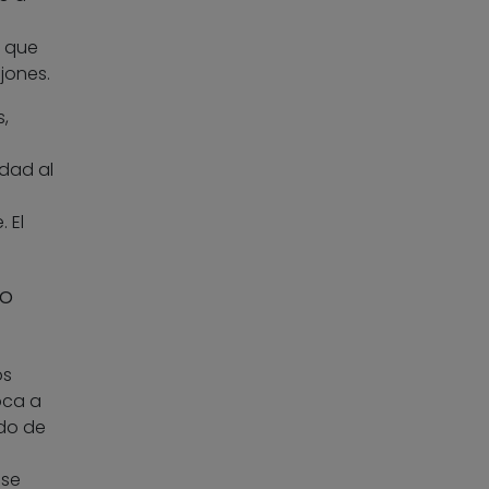
s que
jones.
,
idad al
 El
do
os
oca a
ndo de
 se