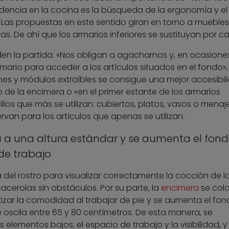
ndencia en la cocina es la búsqueda de la ergonomía y el
Las propuestas en este sentido giran en torno a mueble
s. De ahí que los armarios inferiores se sustituyan por ca
den la partida. «Nos obligan a agacharnos y, en ocasiones
rmario para acceder a los artículos situados en el fondo»,
nes y módulos extraíbles se consigue una mejor accesibil
de la encimera o «en el primer estante de los armarios
ios que más se utilizan: cubiertos, platos, vasos o menaje.
rvan para los artículos que apenas se utilizan.
 a una altura estándar y se aumenta el fon
de trabajo
del rostro para visualizar correctamente la cocción de l
cacerolas sin obstáculos. Por su parte, la
encimera
se col
izar la comodidad al trabajar de pie y se aumenta el fo
oscila entre 65 y 80 centímetros. De esta manera, se
elementos bajos, el espacio de trabajo y la visibilidad, y