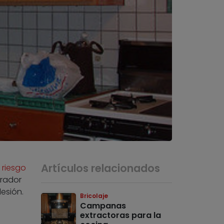
Artículos relacionados
n
riesgo
irador
esión.
Bricolaje
Campanas
extractoras para la