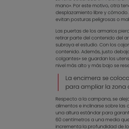
mano». Por este motivo, otra te
desplazamiento libre y cómodo. 
evitan posturas peligrosas o mala
Las puertas de los armarios pier
retirar parte del contenido del a
subraya el estudio. Con los cajo
contenido. Además, justo debajo 
colgantes» se guardan los utensil
nivel más alto y más bajo se rese
La encimera se coloca
para ampliar la zona 
Respecto a la campana, se aleja 
alimentos e inclinarse sobre las 
una altura estándar para garant
60 centímetros a una media que 
incrementa la profundidad de los 