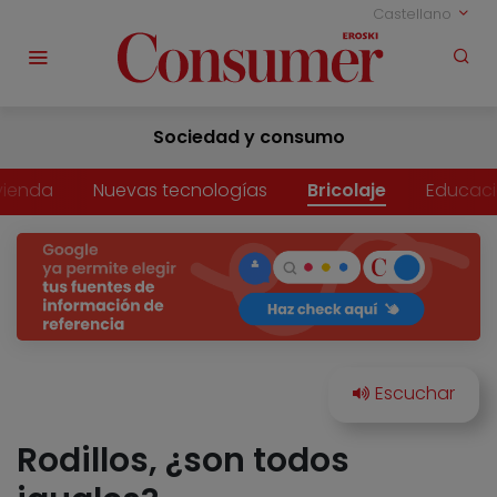
Castellano
Sociedad y consumo
vienda
Nuevas tecnologías
Bricolaje
Educac
Rodillos, ¿son todos