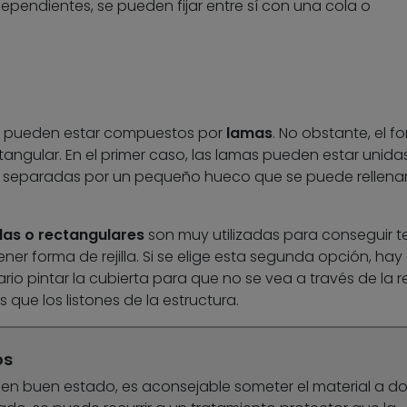
dependientes, se pueden fijar entre sí con una cola o
ra pueden estar compuestos por
lamas
. No obstante, el f
angular. En el primer caso, las lamas pueden estar unida
eparadas por un pequeño hueco que se puede rellena
as o rectangulares
son muy utilizadas para conseguir 
ener forma de rejilla. Si se elige esta segunda opción, hay
o pintar la cubierta para que no se vea a través de la reji
que los listones de la estructura.
os
 en buen estado, es aconsejable someter el material a d