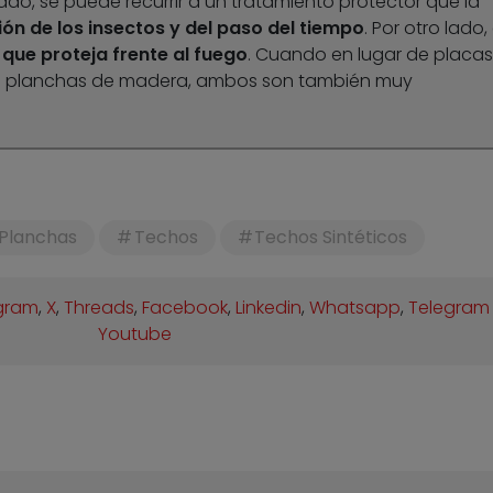
lado, se puede recurrir a un tratamiento protector que la
ión de los insectos y del paso del tiempo
. Por otro lado,
que proteja frente al fuego
. Cuando en lugar de placas
s o planchas de madera, ambos son también muy
Planchas
Techos
Techos Sintéticos
gram
,
X
,
Threads
,
Facebook
,
Linkedin
,
Whatsapp
,
Telegram
Youtube