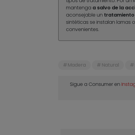
tipos de tratamiento. Por un 
mantenga
a salvo de la acc
aconsejable un
tratamiento 
sintéticas se instalan lama
convenientes.
Madera
Natural
Sigue a Consumer en
Insta