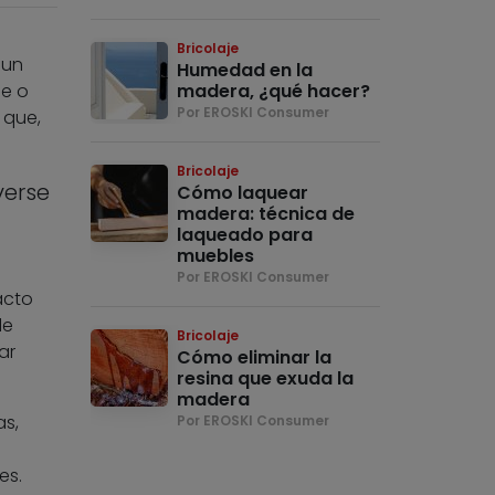
Bricolaje
 un
Humedad en la
le o
madera, ¿qué hacer?
Por EROSKI Consumer
 que,
Bricolaje
verse
Cómo laquear
madera: técnica de
laqueado para
muebles
Por EROSKI Consumer
acto
de
Bricolaje
ar
Cómo eliminar la
resina que exuda la
madera
as,
Por EROSKI Consumer
es.