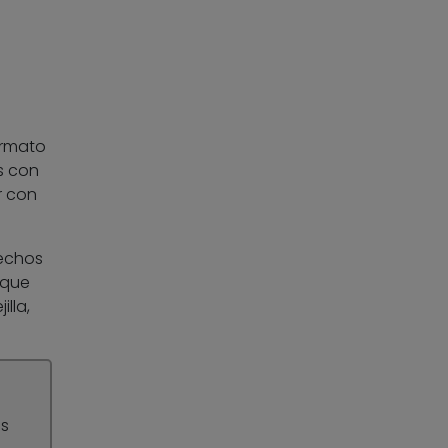
ormato
s con
r con
techos
 que
lla,
os