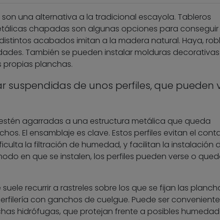
son una alternativa a la tradicional escayola. Tableros
etálicas chapadas son algunas opciones para conseguir
distintos acabados imitan a la madera natural. Haya, rob
dades. También se pueden instalar molduras decorativas
as propias planchas.
ar suspendidas de unos perfiles, que pueden 
 estén agarradas a una estructura metálica que queda
os. El ensamblaje es clave. Estos perfiles evitan el cont
ficulta la filtración de humedad, y facilitan la instalación 
odo en que se instalen, los perfiles pueden verse o qued
uele recurrir a rastreles sobre los que se fijan las planch
erfilería con ganchos de cuelgue. Puede ser conveniente
has hidrófugas, que protejan frente a posibles humedad