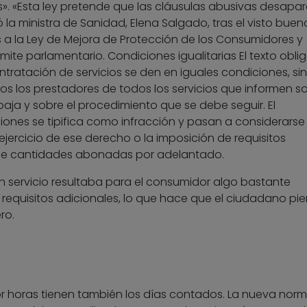
s». «Esta ley pretende que las cláusulas abusivas desapa
ó la ministra de Sanidad, Elena Salgado, tras el visto buen
s a la Ley de Mejora de Protección de los Consumidores y
ite parlamentario. Condiciones igualitarias El texto obli
ontratación de servicios se den en iguales condiciones, sin
dos los prestadores de todos los servicios que informen so
aja y sobre el procedimiento que se debe seguir. El
iones se tipifica como infracción y pasan a considerarse
ejercicio de ese derecho o la imposición de requisitos
a de cantidades abonadas por adelantado.
n servicio resultaba para el consumidor algo bastante
 requisitos adicionales, lo que hace que el ciudadano pi
ro.
por horas tienen también los días contados. La nueva nor