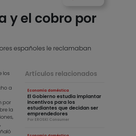
a y el cobro por
dores españoles le reclamaban
Artículos relacionados
e los
s
cho a
Economía doméstica
El Gobierno estudia implantar
incentivos para los
n por
estudiantes que decidan ser
bre la
emprendedores
iones,
Por EROSKI Consumer
,
eñaló
Economía doméstica