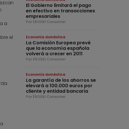
rezcan
El Gobierno limitará el pago
o
en efectivo en transacciones
empresariales
Por EROSKI Consumer
ga a
bre el
Economía doméstica
La Comisión Europea prevé
que la economía española
volverá a crecer en 2011
Por EROSKI Consumer
Economía doméstica
La garantía de los ahorros se
erda
elevará a 100.000 euros por
cliente y entidad bancaria
Por EROSKI Consumer
ma