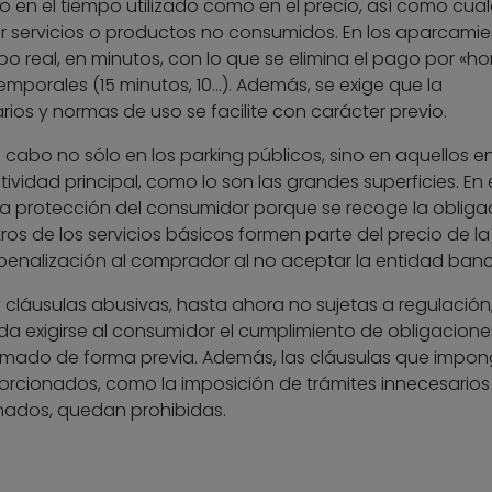
o en el tiempo utilizado como en el precio, así como cual
r servicios o productos no consumidos. En los aparcami
po real, en minutos, con lo que se elimina el pago por «ho
mporales (15 minutos, 10…). Además, se exige que la
rios y normas de uso se facilite con carácter previo.
 cabo no sólo en los parking públicos, sino en aquellos en
vidad principal, como lo son las grandes superficies. En 
 la protección del consumidor porque se recoge la obliga
ros de los servicios básicos formen parte del precio de la
penalización al comprador al no aceptar la entidad banc
y cláusulas abusivas, hasta ahora no sujetas a regulación,
a exigirse al consumidor el cumplimiento de obligacione
ormado de forma previa. Además, las cláusulas que impo
cionados, como la imposición de trámites innecesarios 
ados, quedan prohibidas.