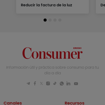
Reducir la factura de la luz
De
Información útil y práctica sobre consumo para tu
día a día
Canales
Recursos