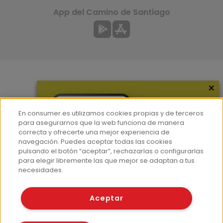
App del Camino de Santiago
×
Más información
¿Quiénes somos?
En consumer.es utilizamos cookies propias y de terceros
Hemeroteca
para asegurarnos que la web funciona de manera
correcta y ofrecerte una mejor experiencia de
Contacto
navegación. Puedes aceptar todas las cookies
pulsando el botón “aceptar”, rechazarlas o configurarlas
Prensa
para elegir libremente las que mejor se adaptan a tus
Corpus Lingüístico Consumer
necesidades.
© Fundación EROSKI
Aceptar
Aviso legal
Políticas de privacidad
Políticas de cookies