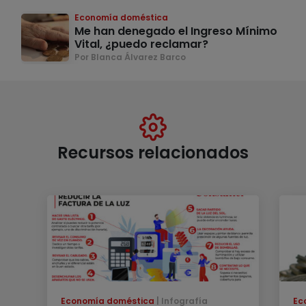
Economía doméstica
Me han denegado el Ingreso Mínimo
Vital, ¿puedo reclamar?
Por Blanca Álvarez Barco
Recursos relacionados
Economía doméstica
Infografía
Ec