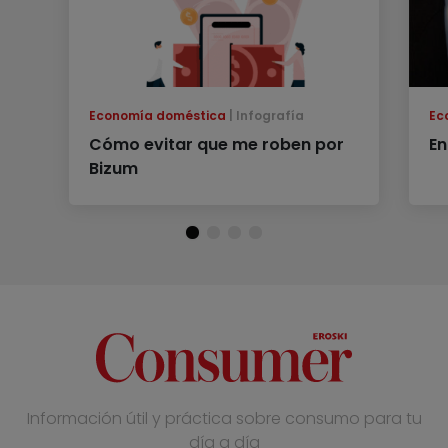
Economía doméstica
Infografía
Ec
Cómo evitar que me roben por
En
Bizum
Información útil y práctica sobre consumo para tu
día a día