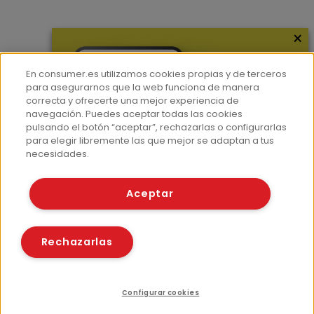
×
Más información
¿Quiénes somos?
En consumer.es utilizamos cookies propias y de terceros
Hemeroteca
para asegurarnos que la web funciona de manera
correcta y ofrecerte una mejor experiencia de
Contacto
navegación. Puedes aceptar todas las cookies
pulsando el botón “aceptar”, rechazarlas o configurarlas
Prensa
para elegir libremente las que mejor se adaptan a tus
Corpus Lingüístico Consumer
necesidades.
© Fundación EROSKI
Aceptar
Aviso legal
Políticas de privacidad
Políticas de cookies
Rechazarlas
Configurar cookies
Recursos relacionados
Compartir